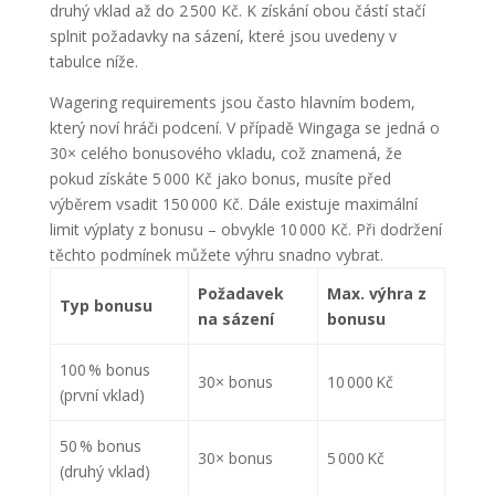
druhý vklad až do 2 500 Kč. K získání obou částí stačí
splnit požadavky na sázení, které jsou uvedeny v
tabulce níže.
Wagering requirements jsou často hlavním bodem,
který noví hráči podcení. V případě Wingaga se jedná o
30× celého bonusového vkladu, což znamená, že
pokud získáte 5 000 Kč jako bonus, musíte před
výběrem vsadit 150 000 Kč. Dále existuje maximální
limit výplaty z bonusu – obvykle 10 000 Kč. Při dodržení
těchto podmínek můžete výhru snadno vybrat.
Požadavek
Max. výhra z
Typ bonusu
na sázení
bonusu
100 % bonus
30× bonus
10 000 Kč
(první vklad)
50 % bonus
30× bonus
5 000 Kč
(druhý vklad)