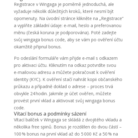
Registrace v Wingaga je poměrně jednoduchá, ale
vyžaduje několik důležitých kroků, které nesmí být
opomenuty. Na úvodní stránce klikněte na „Registrace“
a vyplňte základní údaje: e‑mail, heslo a preferovanou
měnu (česká koruna je podporována). Poté zadejte
svůj wingaga bonus code, aby se vám po ověření účtu
okamžitě připnul bonus.
Po odeslání formuláře vám přijde e‑mail s odkazem
pro aktivaci účtu. Kliknutím na odkaz potvrdíte svou
e‑mailovou adresu a můžete pokračovat k ověření
identity (KYC). K ověření stačí nahrát kopii občanského
průkazu a případně doklad o adrese – proces trvá
obvykle 24 hodin. Jakmile je účet ověřen, můžete
provést první vklad a aktivovat svůj wingaga bonus
code.
Vítací bonus a podmínky sázení
Vítací balíček v Wingaga se skládá z dvojitého vkladu a
několika free spinů. Bonus je rozdělen do dvou částí –
100 % bonus na první vklad až do 5 000 Kč a 50 % na