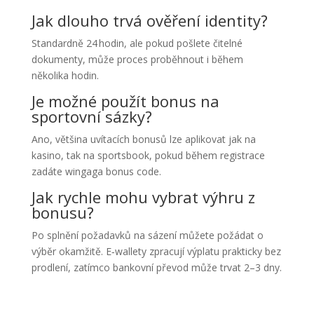
Jak dlouho trvá ověření identity?
Standardně 24 hodin, ale pokud pošlete čitelné
dokumenty, může proces proběhnout i během
několika hodin.
Je možné použít bonus na
sportovní sázky?
Ano, většina uvítacích bonusů lze aplikovat jak na
kasino, tak na sportsbook, pokud během registrace
zadáte wingaga bonus code.
Jak rychle mohu vybrat výhru z
bonusu?
Po splnění požadavků na sázení můžete požádat o
výběr okamžitě. E‑wallety zpracují výplatu prakticky bez
prodlení, zatímco bankovní převod může trvat 2–3 dny.