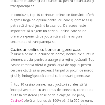
o licență malteză și este cunoscut pentru securitatea și
transparența sa.
În concluzie, top 10 cazinouri online din România oferă
o gamă largă de opțiuni pentru cei care îți doresc să își
petreacă timpul jucând la cazinou. De aceea, este
important să alegem un cazinou online care să ne
ofere o experiență de joc unică și să ne asigure
securitatea și transparența sa.
Cazinouri online cu bonusuri generoase
În lumea online a jocurilor de noroc, bonusurile sunt un
element crucial pentru a atrage și a reține jucătorii. Top
casino romania oferă o gamă largă de opțiuni pentru
cei care căută să își petreacă timpul cu jocuri de noroc
și să își îmbogățească contul cu bonusuri generoase.
În top 10 casino online, mulți jucători au ales să își
înceapă aventura cu un bonus de binevenit, care poate
ajuta la creșterea șanselor de a câștiga. De pildă,
CasinoX
oferă un bonus de 100% până la 500 de euro,