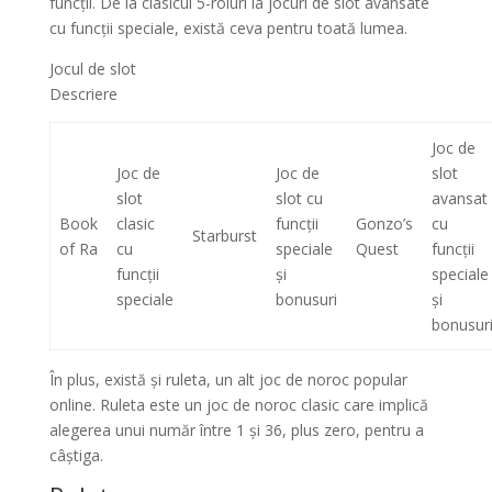
funcții. De la clasicul 5-roluri la jocuri de slot avansate
cu funcții speciale, există ceva pentru toată lumea.
Jocul de slot
Descriere
Joc de
Joc de
Joc de
slot
slot
slot cu
avansat
Book
clasic
funcții
Gonzo’s
cu
Starburst
of Ra
cu
speciale
Quest
funcții
funcții
și
speciale
speciale
bonusuri
și
bonusur
În plus, există și ruleta, un alt joc de noroc popular
online. Ruleta este un joc de noroc clasic care implică
alegerea unui număr între 1 și 36, plus zero, pentru a
câștiga.