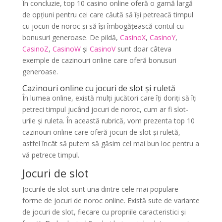
În concluzie, top 10 casino online oferă o gamă largă
de opțiuni pentru cei care căută să își petreacă timpul
cu jocuri de noroc și să își îmbogățească contul cu
bonusuri generoase. De pildă,
CasinoX
,
CasinoY
,
CasinoZ
,
CasinoW
și
CasinoV
sunt doar câteva
exemple de cazinouri online care oferă bonusuri
generoase.
Cazinouri online cu jocuri de slot și ruletă
În lumea online, există mulți jucători care îți doriți să îți
petreci timpul jucând jocuri de noroc, cum ar fi slot-
urile și ruleta. În această rubrică, vom prezenta top 10
cazinouri online care oferă jocuri de slot și ruletă,
astfel încât să putem să găsim cel mai bun loc pentru a
vă petrece timpul.
Jocuri de slot
Jocurile de slot sunt una dintre cele mai populare
forme de jocuri de noroc online. Există sute de variante
de jocuri de slot, fiecare cu propriile caracteristici și