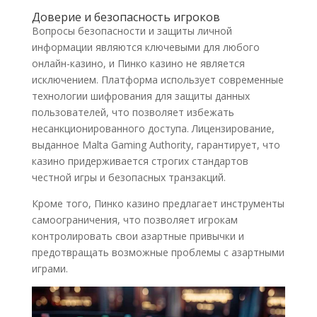
Доверие и безопасность игроков
Вопросы безопасности и защиты личной
информации являются ключевыми для любого
онлайн-казино, и Пинко казино не является
исключением. Платформа использует современные
технологии шифрования для защиты данных
пользователей, что позволяет избежать
несанкционированного доступа. Лицензирование,
выданное Malta Gaming Authority, гарантирует, что
казино придерживается строгих стандартов
честной игры и безопасных транзакций.
Кроме того, Пинко казино предлагает инструменты
самоограничения, что позволяет игрокам
контролировать свои азартные привычки и
предотвращать возможные проблемы с азартными
играми.