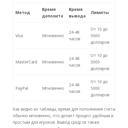
Время
Время
Метод
Лимиты
депозита
вывода
От 10 до
24-48
Visa
Мгновенно
5000
часов
долларов
От 10 до
24-48
MasterCard
Мгновенно
5000
часов
долларов
От 10 до
24-48
PayPal
Мгновенно
5000
часов
долларов
Как видно из таблицы, время для пополнения счета
обычно мгновенно, что делает процесс удобным и
простым для игроков. Вывод средств также