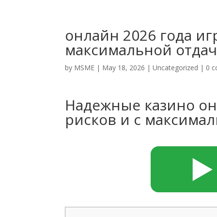
онлайн 2026 года иг
максимальной отдач
by
MSME
|
May 18, 2026
|
Uncategorized
|
0 
Надежные казино онл
рисков и с максима
▶