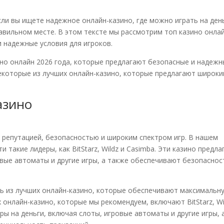
сли вы ищете надежное онлайн-казино, где можно играть на ден
равильном месте. В этом тексте мы рассмотрим топ казино онла
и надежные условия для игроков.
ино онлайн 2026 года, которые предлагают безопасные и надеж
екоторые из лучших онлайн-казино, которые предлагают широки
азино
 репутацией, безопасностью и широким спектром игр. В нашем
 такие лидеры, как BitStarz, Wildz и Casimba. Эти казино предл
овые автоматы и другие игры, а также обеспечивают безопаснос
ть из лучших онлайн-казино, которые обеспечивают максимальн
 онлайн-казино, которые мы рекомендуем, включают BitStarz, Wi
ры на деньги, включая слоты, игровые автоматы и другие игры, 