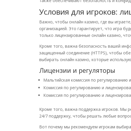
также обеспечивают безопасность и конфид
Условия для игроков: л
Важно, чтобы онлайн казино, где вы играет
организацией. Это гарантирует, что игра б
только лицензированные онлайн казино, что
Кроме того, важна безопасность вашей инф
защищенный соединение (HTTPS), чтобы обе
выбирать онлайн казино, которые использу
Лицензии и регуляторы
Мальтийская комиссия по регулированию и
Комиссия по регулированию и лицензирова
Комиссия по регулированию и лицензирова
Кроме того, важна поддержка игроков. Мы 
24/7 поддержку, чтобы решать любые вопро
Вот почему мы рекомендуем игрокам выбира