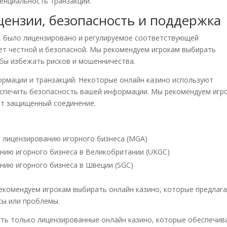
енциальность транзакций.
ицензии, безопасность и поддержка
е, было лицензировано и регулируемое соответствующей
удет честной и безопасной. Мы рекомендуем игрокам выбирать
бы избежать рисков и мошенничества.
ормации и транзакций. Некоторые онлайн казино используют
спечить безопасность вашей информации. Мы рекомендуем игр
ют защищенный соединение.
 лицензированию игорного бизнеса (MGA)
нию игорного бизнеса в Великобритании (UKGC)
нию игорного бизнеса в Швеции (SGC)
рекомендуем игрокам выбирать онлайн казино, которые предлаг
сы или проблемы.
ть только лицензированные онлайн казино, которые обеспечи