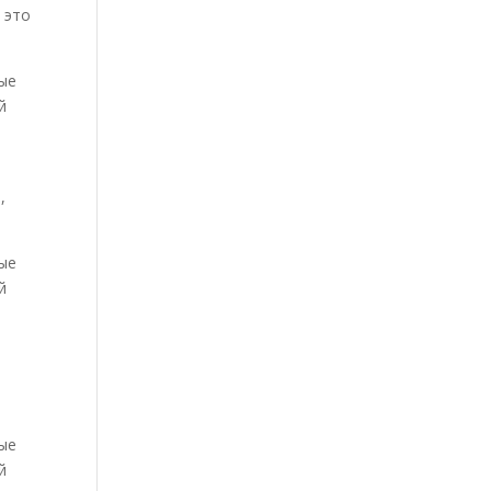
 это
ные
й
,
ные
й
ные
й