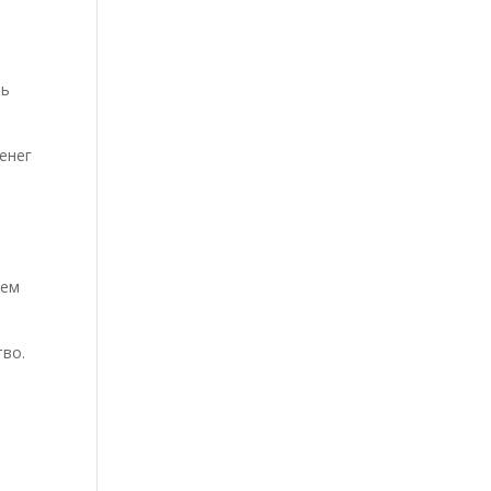
ть
енег
чем
тво.