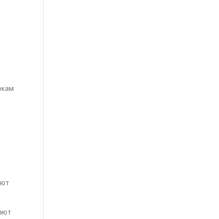
окам
ают
вают