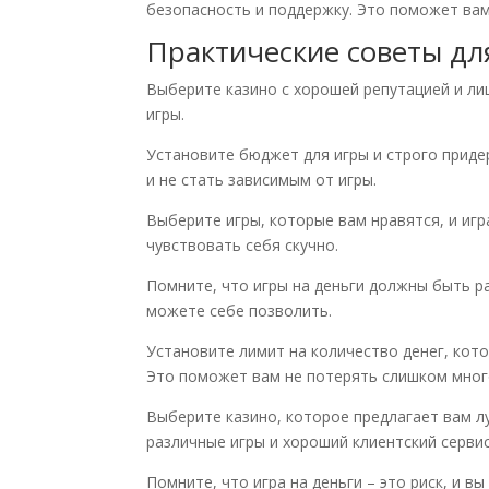
безопасность и поддержку. Это поможет вам
Практические советы дл
Выберите казино с хорошей репутацией и ли
игры.
Установите бюджет для игры и строго приде
и не стать зависимым от игры.
Выберите игры, которые вам нравятся, и игр
чувствовать себя скучно.
Помните, что игры на деньги должны быть р
можете себе позволить.
Установите лимит на количество денег, кото
Это поможет вам не потерять слишком много
Выберите казино, которое предлагает вам л
различные игры и хороший клиентский сервис
Помните, что игра на деньги – это риск, и 