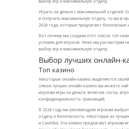
выбор игр и максимальную отдачу.
Играть на деньги с максимальной отдачей. Е
и получать максимальную отдачу, то вы в п
2026 года, которые предлагают безопасные 
Вот почему мы создали этот список топ каз
условия для игроков. Ниже мы рассмотрим н
выбор игр и максимальную отдачу.
Выбор лучших онлайн-к
Топ казино
Некоторые онлайн-казино выделяются своей
списке лучших онлайн-казино вы можете найти
игрокам игры на деньги, включая слоты, игр
конфиденциальность транзакций.
В 2026 году мы рекомендуем игрокам выбра
отдачу и безопасность. Некоторые из лучших
и Casimba. Эти казино предлагают игрокам иг