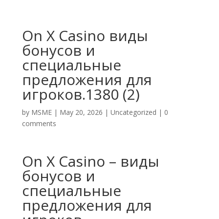
On X Casino виды
бонусов и
специальные
предложения для
игроков.1380 (2)
by
MSME
|
May 20, 2026
|
Uncategorized
|
0
comments
On X Casino – виды
бонусов и
специальные
предложения для