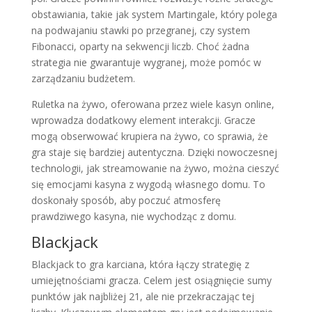
obstawiania, takie jak system Martingale, który polega
na podwajaniu stawki po przegranej, czy system
Fibonacci, oparty na sekwencji liczb. Choć żadna
strategia nie gwarantuje wygranej, może pomóc w
zarządzaniu budżetem.
Ruletka na żywo, oferowana przez wiele kasyn online,
wprowadza dodatkowy element interakcji. Gracze
mogą obserwować krupiera na żywo, co sprawia, że
gra staje się bardziej autentyczna. Dzięki nowoczesnej
technologii, jak streamowanie na żywo, można cieszyć
się emocjami kasyna z wygodą własnego domu. To
doskonały sposób, aby poczuć atmosferę
prawdziwego kasyna, nie wychodząc z domu.
Blackjack
Blackjack to gra karciana, która łączy strategię z
umiejętnościami gracza. Celem jest osiągnięcie sumy
punktów jak najbliżej 21, ale nie przekraczając tej