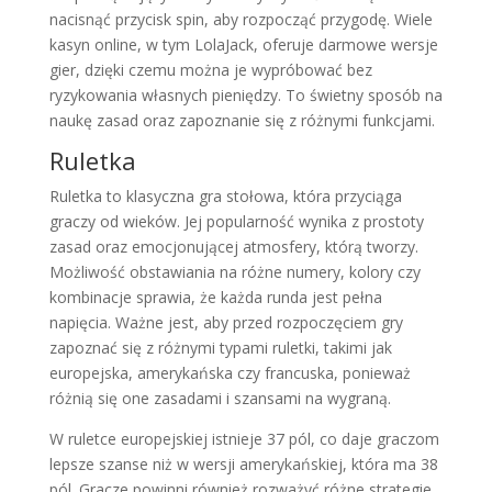
nacisnąć przycisk spin, aby rozpocząć przygodę. Wiele
kasyn online, w tym LolaJack, oferuje darmowe wersje
gier, dzięki czemu można je wypróbować bez
ryzykowania własnych pieniędzy. To świetny sposób na
naukę zasad oraz zapoznanie się z różnymi funkcjami.
Ruletka
Ruletka to klasyczna gra stołowa, która przyciąga
graczy od wieków. Jej popularność wynika z prostoty
zasad oraz emocjonującej atmosfery, którą tworzy.
Możliwość obstawiania na różne numery, kolory czy
kombinacje sprawia, że każda runda jest pełna
napięcia. Ważne jest, aby przed rozpoczęciem gry
zapoznać się z różnymi typami ruletki, takimi jak
europejska, amerykańska czy francuska, ponieważ
różnią się one zasadami i szansami na wygraną.
W ruletce europejskiej istnieje 37 pól, co daje graczom
lepsze szanse niż w wersji amerykańskiej, która ma 38
pól. Gracze powinni również rozważyć różne strategie