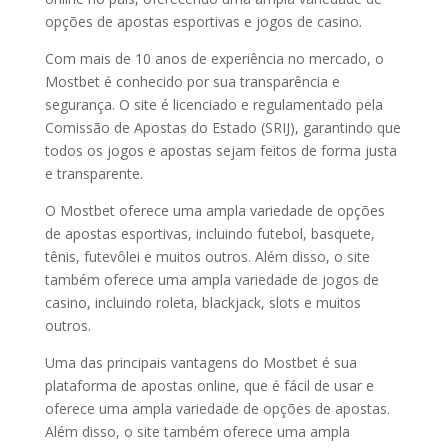
opções de apostas esportivas e jogos de casino.
Com mais de 10 anos de experiência no mercado, o
Mostbet é conhecido por sua transparência e
segurança. O site é licenciado e regulamentado pela
Comissão de Apostas do Estado (SRIJ), garantindo que
todos os jogos e apostas sejam feitos de forma justa
e transparente.
O Mostbet oferece uma ampla variedade de opções
de apostas esportivas, incluindo futebol, basquete,
tênis, futevôlei e muitos outros. Além disso, o site
também oferece uma ampla variedade de jogos de
casino, incluindo roleta, blackjack, slots e muitos
outros.
Uma das principais vantagens do Mostbet é sua
plataforma de apostas online, que é fácil de usar e
oferece uma ampla variedade de opções de apostas.
Além disso, o site também oferece uma ampla