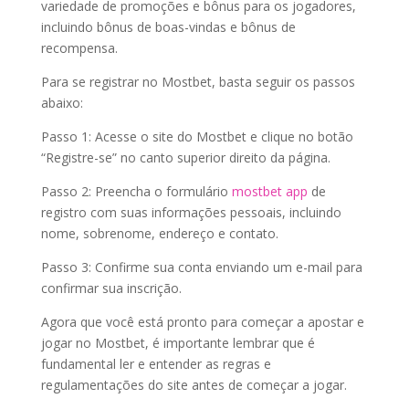
variedade de promoções e bônus para os jogadores,
incluindo bônus de boas-vindas e bônus de
recompensa.
Para se registrar no Mostbet, basta seguir os passos
abaixo:
Passo 1: Acesse o site do Mostbet e clique no botão
“Registre-se” no canto superior direito da página.
Passo 2: Preencha o formulário
mostbet app
de
registro com suas informações pessoais, incluindo
nome, sobrenome, endereço e contato.
Passo 3: Confirme sua conta enviando um e-mail para
confirmar sua inscrição.
Agora que você está pronto para começar a apostar e
jogar no Mostbet, é importante lembrar que é
fundamental ler e entender as regras e
regulamentações do site antes de começar a jogar.