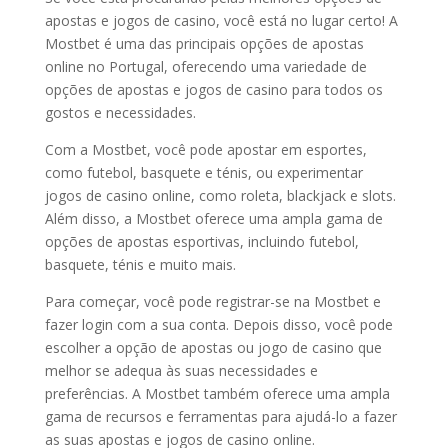
apostas e jogos de casino, você está no lugar certo! A
Mostbet é uma das principais opções de apostas
online no Portugal, oferecendo uma variedade de
opções de apostas e jogos de casino para todos os
gostos e necessidades.
Com a Mostbet, você pode apostar em esportes,
como futebol, basquete e ténis, ou experimentar
jogos de casino online, como roleta, blackjack e slots.
Além disso, a Mostbet oferece uma ampla gama de
opções de apostas esportivas, incluindo futebol,
basquete, ténis e muito mais.
Para começar, você pode registrar-se na Mostbet e
fazer login com a sua conta. Depois disso, você pode
escolher a opção de apostas ou jogo de casino que
melhor se adequa às suas necessidades e
preferências. A Mostbet também oferece uma ampla
gama de recursos e ferramentas para ajudá-lo a fazer
as suas apostas e jogos de casino online.