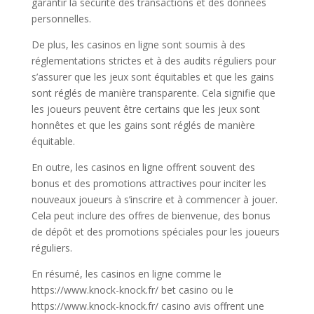
garantir la sécurité des transactions et des données
personnelles.
De plus, les casinos en ligne sont soumis à des
réglementations strictes et à des audits réguliers pour
s’assurer que les jeux sont équitables et que les gains
sont réglés de manière transparente. Cela signifie que
les joueurs peuvent être certains que les jeux sont
honnêtes et que les gains sont réglés de manière
équitable.
En outre, les casinos en ligne offrent souvent des
bonus et des promotions attractives pour inciter les
nouveaux joueurs à s’inscrire et à commencer à jouer.
Cela peut inclure des offres de bienvenue, des bonus
de dépôt et des promotions spéciales pour les joueurs
réguliers.
En résumé, les casinos en ligne comme le
https://www.knock-knock.fr/ bet casino ou le
https://www.knock-knock.fr/ casino avis offrent une