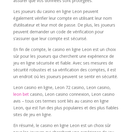
assurer que vos données sont protégées.
Les joueurs du casino en ligne Leon peuvent
également vérifier leur compte en utilisant leur nom
d’utilisateur et leur mot de passe. De plus, les joueurs
peuvent demander un code de vérification pour
s’assurer que leur compte est sécurisé.
En fin de compte, le casino en ligne Leon est un choix
sûr pour les joueurs qui cherchent une expérience de
jeu en ligne sécurisée et fiable. Avec ses mesures de
sécurité robustes et sa vérification des comptes, il est
un endroit où les joueurs peuvent se sentir en sécurité.
Leon casino en ligne, Leon 72 casino, Leon casino,
leon bet
casino, Leon casino connexion, Leon casino
avis – tous ces termes sont liés au casino en ligne
Leon, qui est l’un des plus populaires et des plus fiables
sites de jeu en ligne.
En résumé, le casino en ligne Leon est un choix sûr