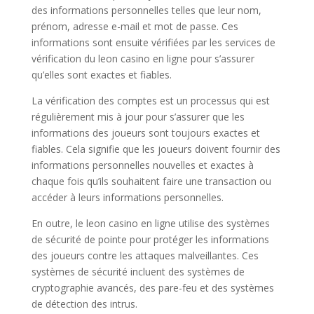
des informations personnelles telles que leur nom,
prénom, adresse e-mail et mot de passe. Ces
informations sont ensuite vérifiées par les services de
vérification du leon casino en ligne pour s’assurer
qu’elles sont exactes et fiables.
La vérification des comptes est un processus qui est
régulièrement mis à jour pour s’assurer que les
informations des joueurs sont toujours exactes et
fiables. Cela signifie que les joueurs doivent fournir des
informations personnelles nouvelles et exactes à
chaque fois qu’ils souhaitent faire une transaction ou
accéder à leurs informations personnelles.
En outre, le leon casino en ligne utilise des systèmes
de sécurité de pointe pour protéger les informations
des joueurs contre les attaques malveillantes. Ces
systèmes de sécurité incluent des systèmes de
cryptographie avancés, des pare-feu et des systèmes
de détection des intrus.