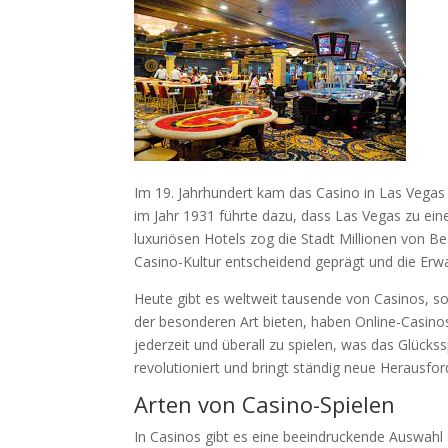
Im 19. Jahrhundert kam das Casino in Las Vegas 
im Jahr 1931 führte dazu, dass Las Vegas zu ei
luxuriösen Hotels zog die Stadt Millionen von Be
Casino-Kultur entscheidend geprägt und die Erw
Heute gibt es weltweit tausende von Casinos, sow
der besonderen Art bieten, haben Online-Casinos
jederzeit und überall zu spielen, was das Glücks
revolutioniert und bringt ständig neue Herausfo
Arten von Casino-Spielen
In Casinos gibt es eine beeindruckende Auswahl 