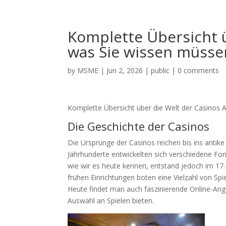
Komplette Übersicht ü
was Sie wissen müsse
by
MSME
|
Jun 2, 2026
|
public
|
0 comments
Komplette Übersicht über die Welt der Casinos 
Die Geschichte der Casinos
Die Ursprünge der Casinos reichen bis ins antike
Jahrhunderte entwickelten sich verschiedene For
wie wir es heute kennen, entstand jedoch im 17. J
frühen Einrichtungen boten eine Vielzahl von Spi
Heute findet man auch faszinierende Online-An
Auswahl an Spielen bieten.