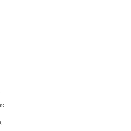
t
und
t,