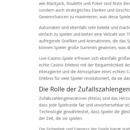
wie Blackjack, Roulette und Poker sind feste Bes
sondern auch strategisches Denken und Geschick.
Gewinnchancen zu maximieren, was diese Spiel
Automaten sind ebenfalls sehr beliebt und mache
einfach zu spielen und bieten eine Vielzahl vo
aufregende Grafiken und Animationen, die das Sp
können Spieler große Summen gewinnen, was di
Live-Casino-Spiele erfreuen sich ebenfalls große
echte Casino-Erlebnis mit der Bequemlichkeit des
interagieren und die Atmosphäre eines echten C
Erlebnis für viele Spieler revolutioniert, da sie 
Die Rolle der Zufallszahlenge
Zufallszahlengeneratoren (RNGs) sind das Herz
dass jede Spielrunde fair und unvorhersehbar ist
Technologie gewährleistet, dass Spieler die gl
der Zeit, die sie spielen.
Die Sicherheit und Fairness der Spiele hängt sta