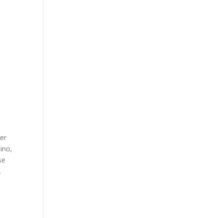
der
ino,
se
.