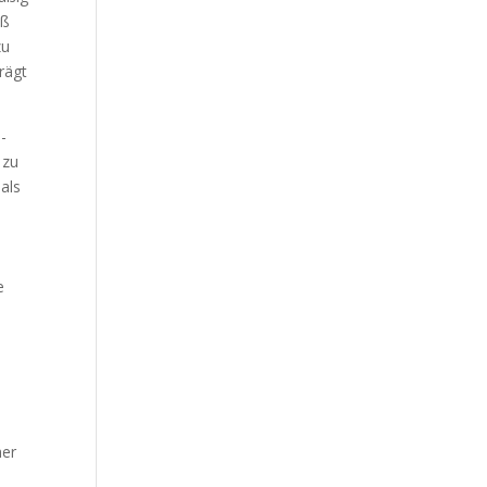
äß
zu
trägt
G-
 zu
als
e
her