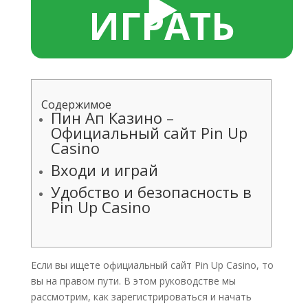
▶️
ИГРАТЬ
Содержимое
Пин Ап Казино –
Официальный сайт Pin Up
Casino
Входи и играй
Удобство и безопасность в
Pin Up Casino
Если вы ищете официальный сайт Pin Up Casino, то
вы на правом пути. В этом руководстве мы
рассмотрим, как зарегистрироваться и начать