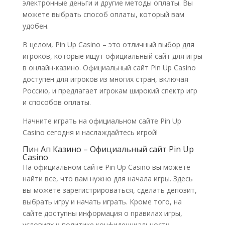
электронные деньги и другие методы оплаты. Вы
можете выбрать способ оплаты, который вам
удобен.
В целом, Pin Up Casino – это отличный выбор для
игроков, которые ищут официальный сайт для игры
в онлайн-казино. Официальный сайт Pin Up Casino
доступен для игроков из многих стран, включая
Россию, и предлагает игрокам широкий спектр игр
и способов оплаты.
Начните играть на официальном сайте Pin Up
Casino сегодня и наслаждайтесь игрой!
Пин Ап Казино – Официальный сайт Pin Up
Casino
На официальном сайте Pin Up Casino вы можете
найти все, что вам нужно для начала игры. Здесь
вы можете зарегистрироваться, сделать депозит,
выбрать игру и начать играть. Кроме того, на
сайте доступны информация о правилах игры,
условиях и политике конфиденциальности.