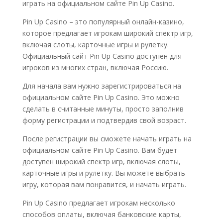
играть на официальном сайте Pin Up Casino.
Pin Up Casino – это популярный онлайн-казино,
которое предлагает игрокам широкий спектр игр,
включая слоты, карточные игры и рулетку.
Официальный сайт Pin Up Casino доступен для
игроков из многих стран, включая Россию.
Для начала вам нужно зарегистрироваться на
официальном сайте Pin Up Casino. Это можно
сделать в считанные минуты, просто заполнив
форму регистрации и подтвердив свой возраст.
После регистрации вы сможете начать играть на
официальном сайте Pin Up Casino. Вам будет
доступен широкий спектр игр, включая слоты,
карточные игры и рулетку. Вы можете выбрать
игру, которая вам понравится, и начать играть.
Pin Up Casino предлагает игрокам несколько
способов оплаты, включая банковские карты,