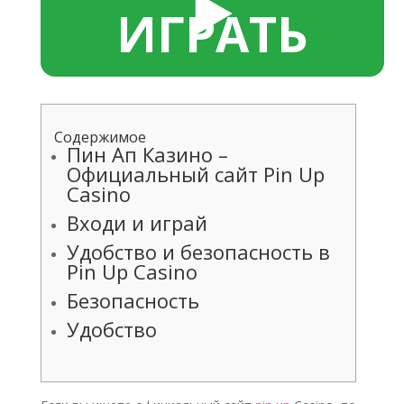
▶️
ИГРАТЬ
Содержимое
Пин Ап Казино –
Официальный сайт Pin Up
Casino
Входи и играй
Удобство и безопасность в
Pin Up Casino
Безопасность
Удобство