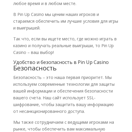
любое время и в любом месте.
В Pin Up Casino мы ценим наших игроков и
стараемся обеспечить им лучшие условия для игры
и выигрышей.
Так что, если вы ищете место, где можно играть в
казино и получать реальные выигрыши, то Pin Up
Casino – ваш выбор!
Удобство и безопасность в Pin Up Casino
Безопасность
Безопасность – это наша первая приоритет. Мы
используем современные технологии для защиты
вашей информации и обеспечения безопасности
вашего счета. Наш сайт использует SSL-
шифрование, чтобы защитить вашу информацию
от несанкционированного доступа.
Мы также сотрудничаем с ведущими игроками на
рынке, чтобы обеспечить вам максимальную