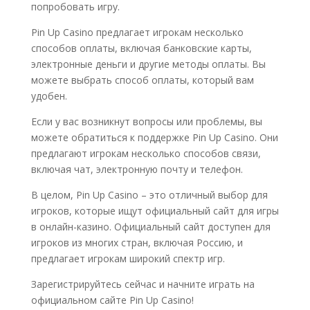
попробовать игру.
Pin Up Casino предлагает игрокам несколько
способов оплаты, включая банковские карты,
электронные деньги и другие методы оплаты. Вы
можете выбрать способ оплаты, который вам
удобен.
Если у вас возникнут вопросы или проблемы, вы
можете обратиться к поддержке Pin Up Casino. Они
предлагают игрокам несколько способов связи,
включая чат, электронную почту и телефон.
В целом, Pin Up Casino – это отличный выбор для
игроков, которые ищут официальный сайт для игры
в онлайн-казино. Официальный сайт доступен для
игроков из многих стран, включая Россию, и
предлагает игрокам широкий спектр игр.
Зарегистрируйтесь сейчас и начните играть на
официальном сайте Pin Up Casino!