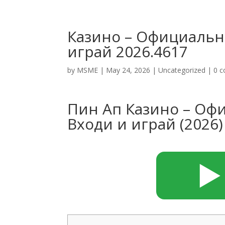
Казино – Официальны
играй 2026.4617
by
MSME
|
May 24, 2026
|
Uncategorized
|
0 
Пин Ап Казино – Офи
Входи и играй (2026)
▶