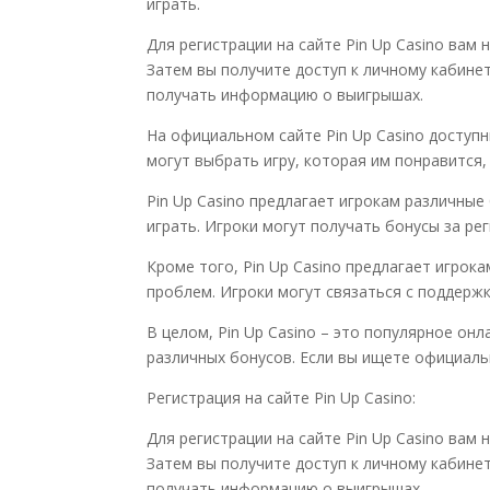
играть.
Для регистрации на сайте Pin Up Casino вам
Затем вы получите доступ к личному кабине
получать информацию о выигрышах.
На официальном сайте Pin Up Casino доступн
могут выбрать игру, которая им понравится, 
Pin Up Casino предлагает игрокам различные
играть. Игроки могут получать бонусы за рег
Кроме того, Pin Up Casino предлагает игрок
проблем. Игроки могут связаться с поддержк
В целом, Pin Up Casino – это популярное он
различных бонусов. Если вы ищете официальн
Регистрация на сайте Pin Up Casino:
Для регистрации на сайте Pin Up Casino вам
Затем вы получите доступ к личному кабине
получать информацию о выигрышах.