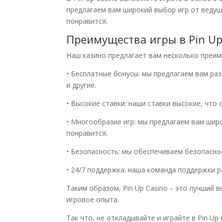
предлагаем вам широкий выбор игр от ведущ
понравится.
Преимущества игры в Pin Up
Наш казино предлагает вам несколько преим
• Бесплатные бонусы: мы предлагаем вам ра
и другие.
• Высокие ставки: наши ставки высокие, что
• Многообразие игр: мы предлагаем вам широ
понравится.
• Безопасность: мы обеспечиваем безопасно
• 24/7 поддержка: наша команда поддержки 
Таким образом, Pin Up Casino – это лучший
игровое опыта.
Так что, не откладывайте и играйте в Pin Up 