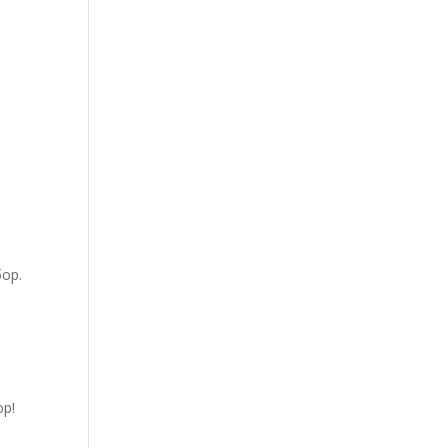
бор.
ор!