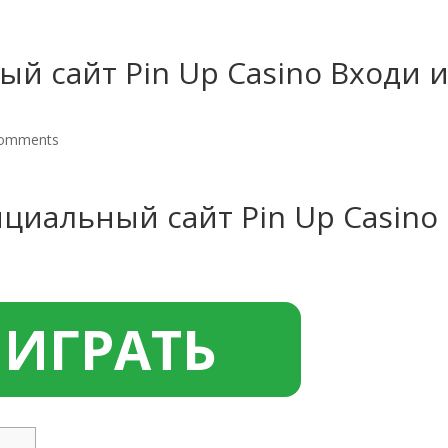
й сайт Pin Up Casino Входи 
comments
циальный сайт Pin Up Casino 
️ ИГРАТЬ