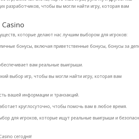
их разработчиков, чтобы вы могли найти игру, которая вам
 Casino
уществ, которые делают нас лучшим выбором для игроков:
зличные бонусы, включая приветственные бонусы, бонусы за деп
 обеспечивает вам реальные выигрыши.
кий выбор игр, чтобы вы могли найти игру, которая вам
сть вашей информации и транзакций.
работает круглосуточно, чтобы помочь вам в любое время.
 выбор для игроков, которые ищут реальные выигрыши и безопас
Casino сегодня!