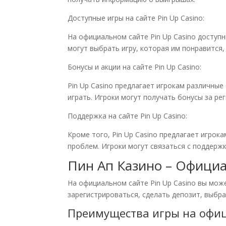
Доступные игры на сайте Pin Up Casino:
На официальном сайте Pin Up Casino доступн
могут выбрать игру, которая им понравится, 
Бонусы и акции на сайте Pin Up Casino:
Pin Up Casino предлагает игрокам различные
играть. Игроки могут получать бонусы за рег
Поддержка на сайте Pin Up Casino:
Кроме того, Pin Up Casino предлагает игрок
проблем. Игроки могут связаться с поддержк
Пин Ап Казино – Официа
На официальном сайте Pin Up Casino вы може
зарегистрироваться, сделать депозит, выбрат
Преимущества игры на офиц