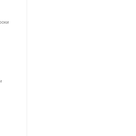
роки
и