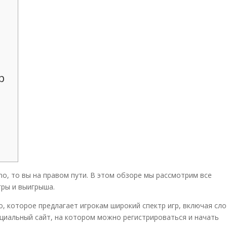
p
p
no, то вы на правом пути. В этом обзоре мы рассмотрим все
гры и выигрыша.
но, которое предлагает игрокам широкий спектр игр, включая сло
ициальный сайт, на котором можно регистрироваться и начать