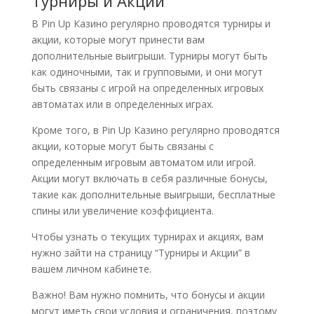
Турниры и Акции
В Pin Up Казино регулярно проводятся турниры и
акции, которые могут принести вам
дополнительные выигрыши. Турниры могут быть
как одиночными, так и групповыми, и они могут
быть связаны с игрой на определенных игровых
автоматах или в определенных играх.
Кроме того, в Pin Up Казино регулярно проводятся
акции, которые могут быть связаны с
определенным игровым автоматом или игрой.
Акции могут включать в себя различные бонусы,
такие как дополнительные выигрыши, бесплатные
спины или увеличение коэффициента.
Чтобы узнать о текущих турнирах и акциях, вам
нужно зайти на страницу “Турниры и Акции” в
вашем личном кабинете.
Важно! Вам нужно помнить, что бонусы и акции
могут иметь свои условия и ограничения, поэтому