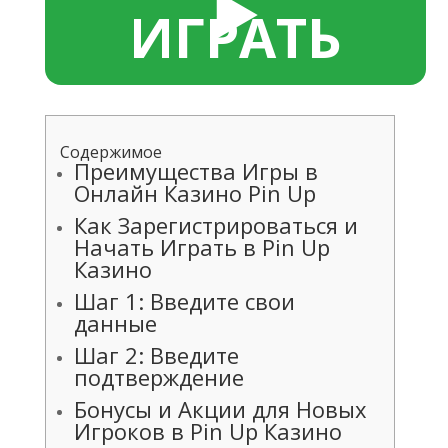
▶️
ИГРАТЬ
Содержимое
Преимущества Игры в
Онлайн Казино Pin Up
Как Зарегистрироваться и
Начать Играть в Pin Up
Казино
Шаг 1: Введите свои
данные
Шаг 2: Введите
подтверждение
Бонусы и Акции для Новых
Игроков в Pin Up Казино