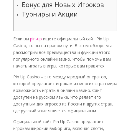
Бонус для Новых Игроков
Турниры и Акции
Если вы
pin-up
ищете официальный сайт Pin Up
Casino, то вы на правом пути. В этом обзоре мы
рассмотрим все преимущества и функции этого
популярного онлайн-казино, чтобы помочь вам
начать играть в игры, которые вам нравятся.
Pin Up Casino – это международный оператор,
который предлагает игрокам из многих стран мира
возможность играть в онлайн-казино. Сайт
доступен на русском языке, что делает его
доступным для игроков из России и других стран,
где русский язык является официальным.
Официальный сайт Pin Up Casino предлагает
игрокам широкий выбор игр, включая слоты,