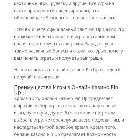
карточные игры, рулетку и другие. Все игры на
сайте проверены и лицензированы, что
обеспечивает безопасность и честность игры.
Если вы ищете официальный сайт Pin Up Casino, то
вы можете начать играть в игры, которые вам
нравятся, и получать выигрыши. Вам доступны
также различные бонусы и акции, которые помогут
вам начать играть и получать выигрыши.
Начните играть в онлайн-казино Pin Up сегодня и
получайте выигрыши!
Преимущества Игры в Онлайн Казино Pin
Up
Кроме того, онлайн-казино Pin Up предлагает
широкий выбор игр, включая слоты, карточные
игры, рулетку и другие. Это позволяет игрокам
выбрать игру, которая лучше всего подходит им, и
насладиться игрой в любое время. Кроме того,
онлайн-казино Pin Up предлагает возможность