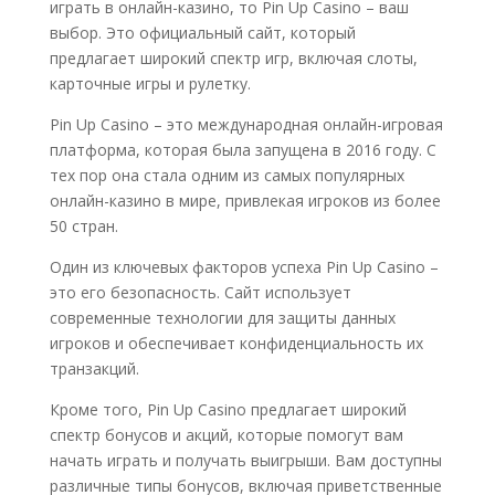
играть в онлайн-казино, то Pin Up Casino – ваш
выбор. Это официальный сайт, который
предлагает широкий спектр игр, включая слоты,
карточные игры и рулетку.
Pin Up Casino – это международная онлайн-игровая
платформа, которая была запущена в 2016 году. С
тех пор она стала одним из самых популярных
онлайн-казино в мире, привлекая игроков из более
50 стран.
Один из ключевых факторов успеха Pin Up Casino –
это его безопасность. Сайт использует
современные технологии для защиты данных
игроков и обеспечивает конфиденциальность их
транзакций.
Кроме того, Pin Up Casino предлагает широкий
спектр бонусов и акций, которые помогут вам
начать играть и получать выигрыши. Вам доступны
различные типы бонусов, включая приветственные