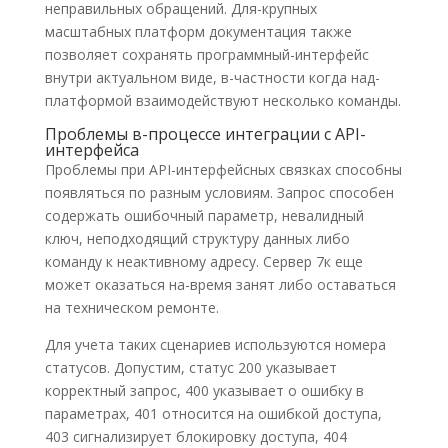
неправильных обращений. Для-крупных
масштабных платформ документация также
позволяет сохранять программный-интерфейс
внутри актуальном виде, в-частности когда над-
платформой взаимодействуют несколько команды.
Проблемы в-процессе интеграции с API-
интерфейса
Проблемы при API-интерфейсных связках способны
появляться по разным условиям. Запрос способен
содержать ошибочный параметр, невалидный
ключ, неподходящий структуру данных либо
команду к неактивному адресу. Сервер 7к еще
может оказаться на-время занят либо оставаться
на техническом ремонте.
Для учета таких сценариев используются номера
статусов. Допустим, статус 200 указывает
корректный запрос, 400 указывает о ошибку в
параметрах, 401 относится на ошибкой доступа,
403 сигнализирует блокировку доступа, 404