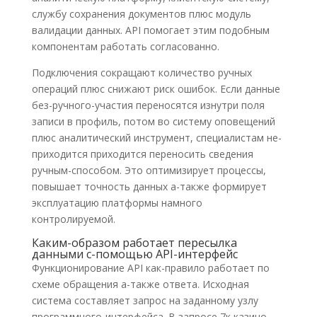
службу сохранения документов плюс модуль
валидации данных. API помогает этим подобным
компонентам работать согласованно.
Подключения сокращают количество ручных
операций плюс снижают риск ошибок. Если данные
без-ручного-участия переносятся изнутри поля
записи в профиль, потом во систему оповещений
плюс аналитический инструмент, специалистам не-
приходится приходится переносить сведения
ручным-способом. Это оптимизирует процессы,
повышает точность данных а-также формирует
эксплуатацию платформы намного
контролируемой.
Каким-образом работает пересылка
данными с-помощью API-интерфейс
Функционирование API как-правило работает по
схеме обращения а-также ответа. Исходная
система составляет запрос на заданному узлу
программного-интерфейса. В запросе 7к казино