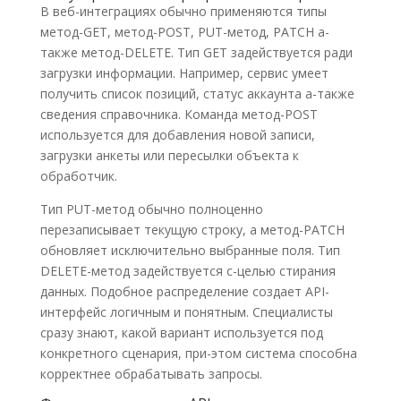
В веб-интеграциях обычно применяются типы
метод-GET, метод-POST, PUT-метод, PATCH а-
также метод-DELETE. Тип GET задействуется ради
загрузки информации. Например, сервис умеет
получить список позиций, статус аккаунта а-также
сведения справочника. Команда метод-POST
используется для добавления новой записи,
загрузки анкеты или пересылки объекта к
обработчик.
Тип PUT-метод обычно полноценно
перезаписывает текущую строку, а метод-PATCH
обновляет исключительно выбранные поля. Тип
DELETE-метод задействуется с-целью стирания
данных. Подобное распределение создает API-
интерфейс логичным и понятным. Специалисты
сразу знают, какой вариант используется под
конкретного сценария, при-этом система способна
корректнее обрабатывать запросы.