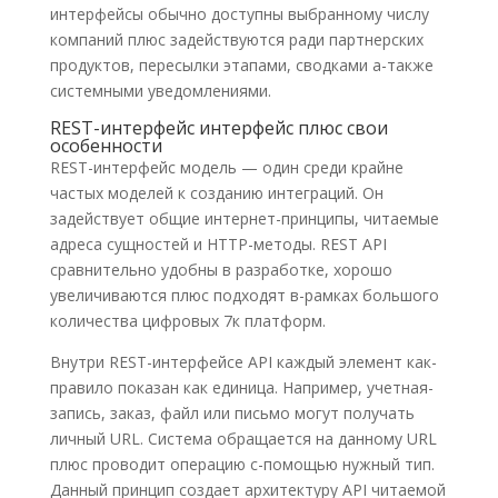
интерфейсы обычно доступны выбранному числу
компаний плюс задействуются ради партнерских
продуктов, пересылки этапами, сводками а-также
системными уведомлениями.
REST-интерфейс интерфейс плюс свои
особенности
REST-интерфейс модель — один среди крайне
частых моделей к созданию интеграций. Он
задействует общие интернет-принципы, читаемые
адреса сущностей и HTTP-методы. REST API
сравнительно удобны в разработке, хорошо
увеличиваются плюс подходят в-рамках большого
количества цифровых 7к платформ.
Внутри REST-интерфейсе API каждый элемент как-
правило показан как единица. Например, учетная-
запись, заказ, файл или письмо могут получать
личный URL. Система обращается на данному URL
плюс проводит операцию с-помощью нужный тип.
Данный принцип создает архитектуру API читаемой