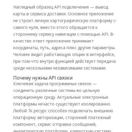
Наглядный образец API подключения — вывод
карты в сервиса доставки. Основное приложение
не строит личную картографическую платформу с-
самого нуля, вместо-этого обращается к
стороннему сервису навигации с-помощью API. В-
качестве ответ приложение принимает
координаты, путь, адреса плюс другие параметры.
Человек видит работающую опцию в интерфейсе,
при-том-что внутри функцией действует передача
среди несколькими независимыми системами.
Почему нужны API связки
Ключевая задача программных связок —
соединить различные системы во цельную
операционную среду. Актуальные электронные
платформы нечасто существуют изолированно.
Любой 7к ресурс способен подключать внешнюю
платформу авторизации, сторонний платежный
компонент, сервис отправки сообщений,
аналитическую платформу, клиентскую-систему,