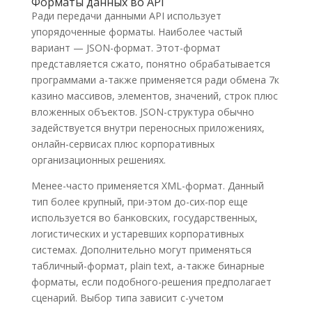
Форматы данных во API
Ради передачи данными API использует
упорядоченные форматы. Наиболее частый
вариант — JSON-формат. Этот-формат
представляется сжато, понятно обрабатывается
программами а-также применяется ради обмена 7к
казино массивов, элементов, значений, строк плюс
вложенных объектов. JSON-структура обычно
задействуется внутри переносных приложениях,
онлайн-сервисах плюс корпоративных
организационных решениях.
Менее-часто применяется XML-формат. Данный
тип более крупный, при-этом до-сих-пор еще
используется во банковских, государственных,
логистических и устаревших корпоративных
системах. Дополнительно могут применяться
табличный-формат, plain text, а-также бинарные
форматы, если подобного-решения предполагает
сценарий. Выбор типа зависит с-учетом