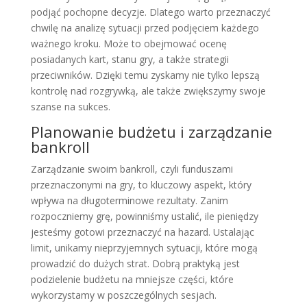
podjąć pochopne decyzje. Dlatego warto przeznaczyć
chwilę na analizę sytuacji przed podjęciem każdego
ważnego kroku. Może to obejmować ocenę
posiadanych kart, stanu gry, a także strategii
przeciwników. Dzięki temu zyskamy nie tylko lepszą
kontrolę nad rozgrywką, ale także zwiększymy swoje
szanse na sukces.
Planowanie budżetu i zarządzanie
bankroll
Zarządzanie swoim bankroll, czyli funduszami
przeznaczonymi na gry, to kluczowy aspekt, który
wpływa na długoterminowe rezultaty. Zanim
rozpoczniemy grę, powinniśmy ustalić, ile pieniędzy
jesteśmy gotowi przeznaczyć na hazard. Ustalając
limit, unikamy nieprzyjemnych sytuacji, które mogą
prowadzić do dużych strat. Dobrą praktyką jest
podzielenie budżetu na mniejsze części, które
wykorzystamy w poszczególnych sesjach.