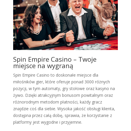
Spin Empire Casino – Twoje
miejsce na wygraną
Spin Empire Casino to doskonałe miejsce dla
miłośników gier, które oferuje ponad 3000 różnych
pozycji, w tym automaty, gry stołowe oraz kasyno na
żywo. Dzięki atrakcyjnym bonusom powitalnym oraz
różnorodnym metodom płatności, każdy gracz
znajdzie coś dla siebie. Wysoka jakość obsługi klienta,
dostępna przez całą dobę, sprawia, że korzystanie z
platformy jest wygodne i przyjemne.