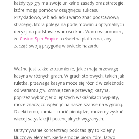
każdy typ gry ma swoje unikalne zasady oraz strategie,
które mogą pomóc w osiągnięciu sukcesu.
Przykładowo, w blackjacku warto znać podstawową
strategię, która polega na podejmowaniu optymalnych
decyzji na podstawie wartości kart. Warto wspomnieć,
że
Casino Spin Empire
to świetna platforma, aby
zacząć swoją przygodę w świecie hazardu.
Ważne jest także zrozumienie, jakie mają przewagę
kasyna w różnych grach. W grach stołowych, takich jak
ruletka, przewaga kasyna może się różnić w zależności
od wariantu gry. Zmniejszenie przewagi kasyna,
poprzez wybór gier o lepszych wskaźnikach wypłaty,
może znacząco wpłynąć na nasze szanse na wygraną.
Dzięki temu, zamiast tracić pieniądze, możemy zyskać
więcej satysfakcji i potencjalnych wygranych.
Utrzymywanie koncentracji podczas gry to kolejny
kluczowy element. Kiedy emocje biorą górę, łatwo