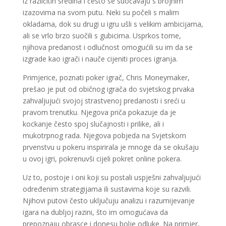
iz različitih sredina i često se suočavaju s brojnim
izazovima na svom putu. Neki su počeli s malim
okladama, dok su drugi u igru ušli s velikim ambicijama,
ali se vrlo brzo suočili s gubicima. Usprkos tome,
njihova predanost i odlučnost omogućili su im da se
izgrade kao igrači i nauče cijeniti proces igranja.
Primjerice, poznati poker igrač, Chris Moneymaker,
prešao je put od običnog igrača do svjetskog prvaka
zahvaljujući svojoj strastvenoj predanosti i sreći u
pravom trenutku. Njegova priča pokazuje da je
kockanje često spoj slučajnosti i prilike, ali i
mukotrpnog rada. Njegova pobjeda na Svjetskom
prvenstvu u pokeru inspirirala je mnoge da se okušaju
u ovoj igri, pokrenuvši cijeli pokret online pokera.
Uz to, postoje i oni koji su postali uspješni zahvaljujući
određenim strategijama ili sustavima koje su razvili.
Njihovi putovi često uključuju analizu i razumijevanje
igara na dubljoj razini, što im omogućava da
prepoznaju obrasce i donesu bolje odluke. Na primjer,