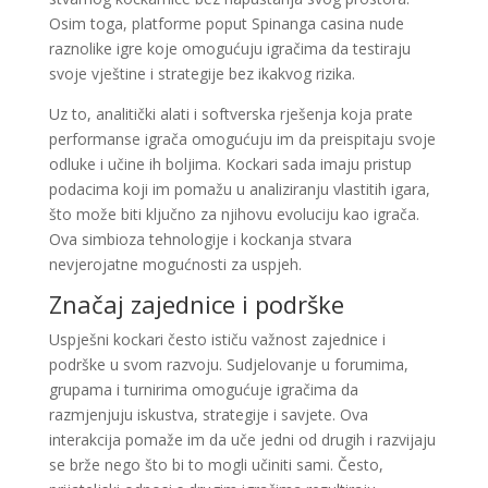
Osim toga, platforme poput Spinanga casina nude
raznolike igre koje omogućuju igračima da testiraju
svoje vještine i strategije bez ikakvog rizika.
Uz to, analitički alati i softverska rješenja koja prate
performanse igrača omogućuju im da preispitaju svoje
odluke i učine ih boljima. Kockari sada imaju pristup
podacima koji im pomažu u analiziranju vlastitih igara,
što može biti ključno za njihovu evoluciju kao igrača.
Ova simbioza tehnologije i kockanja stvara
nevjerojatne mogućnosti za uspjeh.
Značaj zajednice i podrške
Uspješni kockari često ističu važnost zajednice i
podrške u svom razvoju. Sudjelovanje u forumima,
grupama i turnirima omogućuje igračima da
razmjenjuju iskustva, strategije i savjete. Ova
interakcija pomaže im da uče jedni od drugih i razvijaju
se brže nego što bi to mogli učiniti sami. Često,