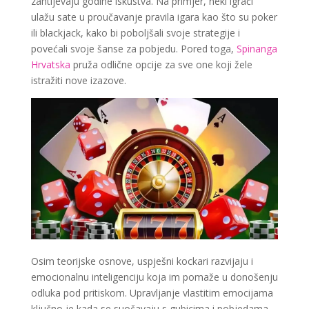
zahtijevaju godine iskustva. Na primjer, neki igrači
ulažu sate u proučavanje pravila igara kao što su poker
ili blackjack, kako bi poboljšali svoje strategije i
povećali svoje šanse za pobjedu. Pored toga,
Spinanga
Hrvatska
pruža odlične opcije za sve one koji žele
istražiti nove izazove.
Osim teorijske osnove, uspješni kockari razvijaju i
emocionalnu inteligenciju koja im pomaže u donošenju
odluka pod pritiskom. Upravljanje vlastitim emocijama
ključno je kada se suočavaju s gubicima i pobjedama.