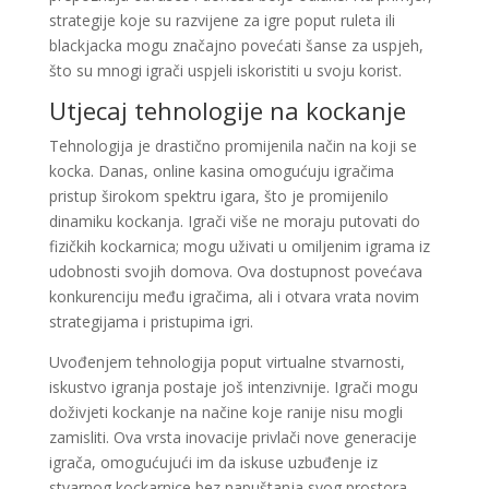
strategije koje su razvijene za igre poput ruleta ili
blackjacka mogu značajno povećati šanse za uspjeh,
što su mnogi igrači uspjeli iskoristiti u svoju korist.
Utjecaj tehnologije na kockanje
Tehnologija je drastično promijenila način na koji se
kocka. Danas, online kasina omogućuju igračima
pristup širokom spektru igara, što je promijenilo
dinamiku kockanja. Igrači više ne moraju putovati do
fizičkih kockarnica; mogu uživati u omiljenim igrama iz
udobnosti svojih domova. Ova dostupnost povećava
konkurenciju među igračima, ali i otvara vrata novim
strategijama i pristupima igri.
Uvođenjem tehnologija poput virtualne stvarnosti,
iskustvo igranja postaje još intenzivnije. Igrači mogu
doživjeti kockanje na načine koje ranije nisu mogli
zamisliti. Ova vrsta inovacije privlači nove generacije
igrača, omogućujući im da iskuse uzbuđenje iz
stvarnog kockarnice bez napuštanja svog prostora.