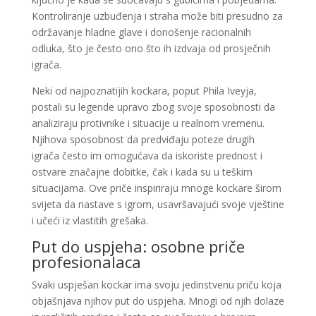
Kontroliranje uzbuđenja i straha može biti presudno za
održavanje hladne glave i donošenje racionalnih
odluka, što je često ono što ih izdvaja od prosječnih
igrača.
Neki od najpoznatijih kockara, poput Phila Iveyja,
postali su legende upravo zbog svoje sposobnosti da
analiziraju protivnike i situacije u realnom vremenu.
Njihova sposobnost da predviđaju poteze drugih
igrača često im omogućava da iskoriste prednost i
ostvare značajne dobitke, čak i kada su u teškim
situacijama. Ove priče inspiriraju mnoge kockare širom
svijeta da nastave s igrom, usavršavajući svoje vještine
i učeći iz vlastitih grešaka.
Put do uspjeha: osobne priče
profesionalaca
Svaki uspješan kockar ima svoju jedinstvenu priču koja
objašnjava njihov put do uspjeha. Mnogi od njih dolaze