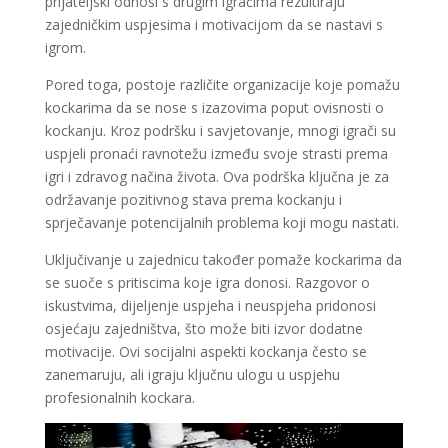
prijateljski odnosi s drugim igračima rezultiraju
zajedničkim uspjesima i motivacijom da se nastavi s
igrom.
Pored toga, postoje različite organizacije koje pomažu
kockarima da se nose s izazovima poput ovisnosti o
kockanju. Kroz podršku i savjetovanje, mnogi igrači su
uspjeli pronaći ravnotežu između svoje strasti prema
igri i zdravog načina života. Ova podrška ključna je za
održavanje pozitivnog stava prema kockanju i
sprječavanje potencijalnih problema koji mogu nastati.
Uključivanje u zajednicu također pomaže kockarima da
se suoče s pritiscima koje igra donosi. Razgovor o
iskustvima, dijeljenje uspjeha i neuspjeha pridonosi
osjećaju zajedništva, što može biti izvor dodatne
motivacije. Ovi socijalni aspekti kockanja često se
zanemaruju, ali igraju ključnu ulogu u uspjehu
profesionalnih kockara.