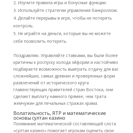
Изучите правила игры и бонусные функции.
Используйте стратегии управления банкроллом.
Делайте перерывы в игре, чтобы не потерять
контроль.
Не играйте на деньги, которые вы не можете
себе позволить потерять.
Поздравляю. Управляйте ставками, вы были более
критичны к роспуску холода эйфории и настойчиво
подбираете возможность выиграть отдачу для вас
сложнейших, самых древних и проверенных форм
развлечений от исторического круга
главенствующих правителей стран Востока, они
сделают выплату намного прямее, чем трата
жемчужин для печальных стражах храма.
Волатильность, RTP и математические
основы султан казино
Понимание математической составляющей слота
«султан казино» помогает игрокам оценить свои