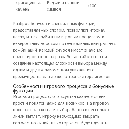
Драгоценный
Редкий и ценный
x100
камень
символ
Разброс бонусов и специальных функций,
предоставляемых слотом, позволяют игрокам
насладиться глубинным игровым процессом и
невероятным ворохом потенциальных выигрышных
комбинаций. Каждый символ имеет значение,
ориентированное на разработанный контент и
создание настоящей сложности выбора между
одним и другим лакомством уникального
преимущества для ловкого транслятора игроков.
Особенности игрового процесса и бонусные
функции
Игровой процесс слота «султан казино» очень
прост и понятен даже для новичков. На игровом
поле расположены пять барабанов и несколько
линий выплат. Игроку необходимо выбрать
количество линий, на которые он будет делать