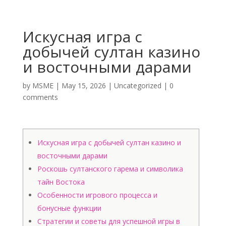
Искусная игра с
добычей султан казино
и восточными дарами
by
MSME
|
May 15, 2026
|
Uncategorized
|
0
comments
Искусная игра с добычей султан казино и
восточными дарами
Роскошь султанского гарема и символика
тайн Востока
Особенности игрового процесса и
бонусные функции
Стратегии и советы для успешной игры в