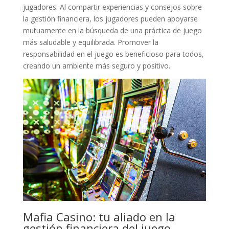
jugadores. Al compartir experiencias y consejos sobre
la gestión financiera, los jugadores pueden apoyarse
mutuamente en la búsqueda de una práctica de juego
más saludable y equilibrada. Promover la
responsabilidad en el juego es beneficioso para todos,
creando un ambiente más seguro y positivo.
Mafia Casino: tu aliado en la
gestión financiera del juego