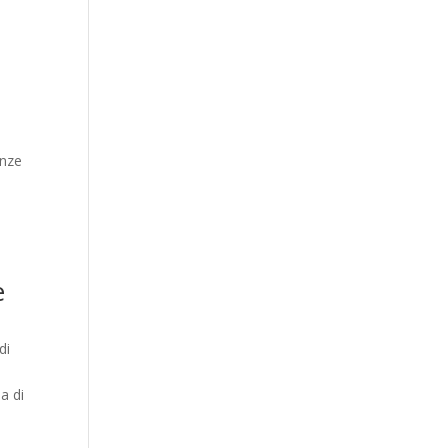
enze
o
a
e
di
a di