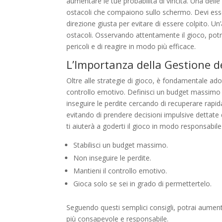
aumentare le tue probabilità di vincita. Una delle
ostacoli che compaiono sullo schermo. Devi ess
direzione giusta per evitare di essere colpito. Un’a
ostacoli. Osservando attentamente il gioco, potra
pericoli e di reagire in modo più efficace.
L’Importanza della Gestione de
Oltre alle strategie di gioco, è fondamentale ad
controllo emotivo. Definisci un budget massimo
inseguire le perdite cercando di recuperare rapid
evitando di prendere decisioni impulsive dettate d
ti aiuterà a goderti il gioco in modo responsabile 
Stabilisci un budget massimo.
Non inseguire le perdite.
Mantieni il controllo emotivo.
Gioca solo se sei in grado di permettertelo.
Seguendo questi semplici consigli, potrai aument
più consapevole e responsabile.