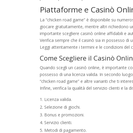
Piattaforme e Casinò Onl
La “chicken road game” è disponibile su numerose
giocare gratuitamente, mentre altri richiedono un
importante scegliere casinò online affidabili e aut
Verifica sempre che il casinò sia in possesso di 
Leggi attentamente i termini e le condizioni del c
Come Scegliere il Casinò Onlin
Quando scegli un casinò online, è importante consi
possesso di una licenza valida. In secondo luogo, 
“chicken road game” e altre varianti che ti intere
Infine, verifica la qualità del servizio clienti e l
Licenza valida.
Selezione di giochi.
Bonus e promozioni.
Servizio clienti.
Metodi di pagamento.