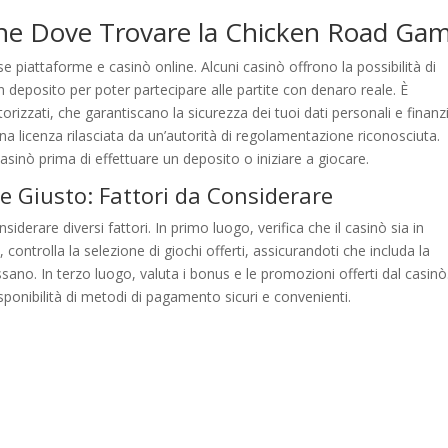
ine Dove Trovare la Chicken Road Ga
 piattaforme e casinò online. Alcuni casinò offrono la possibilità di
 deposito per poter partecipare alle partite con denaro reale. È
orizzati, che garantiscano la sicurezza dei tuoi dati personali e finanzi
una licenza rilasciata da un’autorità di regolamentazione riconosciuta.
asinò prima di effettuare un deposito o iniziare a giocare.
e Giusto: Fattori da Considerare
derare diversi fattori. In primo luogo, verifica che il casinò sia in
controlla la selezione di giochi offerti, assicurandoti che includa la
ssano. In terzo luogo, valuta i bonus e le promozioni offerti dal casinò
a disponibilità di metodi di pagamento sicuri e convenienti.