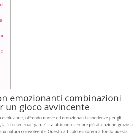
el
la
ori
me
con emozionanti combinazioni
r un gioco avvincente
ua evoluzione, offrendo nuove ed emozionanti esperienze per gli
i, la “chicken road game” sta attirando sempre più attenzione grazie a
la sua natura coinvolgente. Questo articolo esplorerà a fondo questa