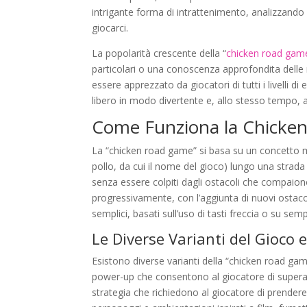
intrigante forma di intrattenimento, analizzando 
giocarci.
La popolarità crescente della “
chicken road gam
particolari o una conoscenza approfondita delle 
essere apprezzato da giocatori di tutti i livelli d
libero in modo divertente e, allo stesso tempo, ave
Come Funziona la Chicken
La “chicken road game” si basa su un concetto m
pollo, da cui il nome del gioco) lungo una strada 
senza essere colpiti dagli ostacoli che compaio
progressivamente, con l’aggiunta di nuovi ostacol
semplici, basati sull’uso di tasti freccia o su semp
Le Diverse Varianti del Gioco e
Esistono diverse varianti della “chicken road gam
power-up che consentono al giocatore di superare
strategia che richiedono al giocatore di prender