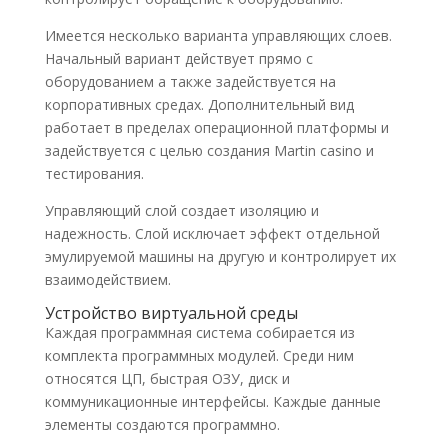
Имеется несколько варианта управляющих слоев.
Начальный вариант действует прямо с
оборудованием а также задействуется на
корпоративных средах. Дополнительный вид
работает в пределах операционной платформы и
задействуется с целью создания Martin casino и
тестирования.
Управляющий слой создает изоляцию и
надежность. Слой исключает эффект отдельной
эмулируемой машины на другую и контролирует их
взаимодействием.
Устройство виртуальной среды
Каждая программная система собирается из
комплекта программных модулей. Среди ним
относятся ЦП, быстрая ОЗУ, диск и
коммуникационные интерфейсы. Каждые данные
элементы создаются программно.