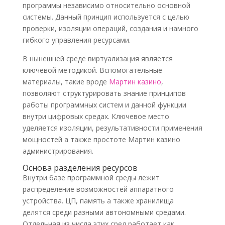
программы независимо относительно основной
системы. Данный принцип используется с целью
проверки, изоляции операций, создания и намного
гибкого управления ресурсами.
В нынешней среде виртуализация является
ключевой методикой. Вспомогательные
материалы, такие вроде
Мартин казино
,
позволяют структурировать знание принципов
работы программных систем и данной функции
внутри цифровых средах. Ключевое место
уделяется изоляции, результативности применения
мощностей а также простоте Мартин казино
администрирования.
Основа разделения ресурсов
Внутри базе программной среды лежит
распределение возможностей аппаратного
устройства. ЦП, память а также хранилища
делятся среди разными автономными средами.
Отдельная из числа этих сред работает как