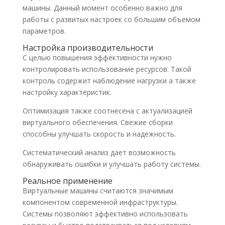
машины. Данный момент особенно важно для
работы с развитых настроек со большим объемом
параметров.
Настройка производительности
С целью повышения эффективности нужно
контролировать использование ресурсов. Такой
контроль содержит наблюдение нагрузки а также
настройку характеристик.
Оптимизация также соотнесена с актуализацией
виртуального обеспечения. Свежие сборки
способны улучшать скорость и надежность.
Систематический анализ дает возможность
обнаруживать ошибки и улучшать работу системы.
Реальное применение
Виртуальные машины считаются значимым
компонентом современной инфраструктуры.
Системы позволяют эффективно использовать