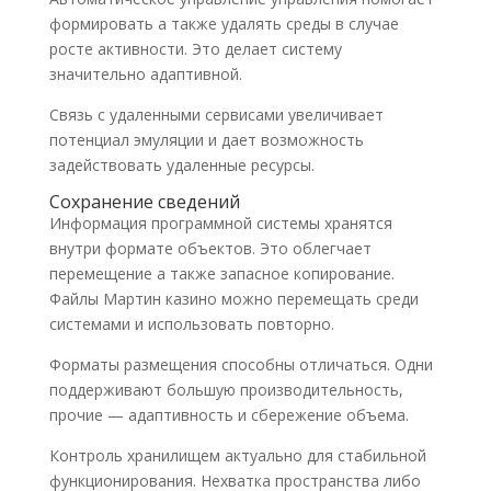
формировать а также удалять среды в случае
росте активности. Это делает систему
значительно адаптивной.
Связь с удаленными сервисами увеличивает
потенциал эмуляции и дает возможность
задействовать удаленные ресурсы.
Сохранение сведений
Информация программной системы хранятся
внутри формате объектов. Это облегчает
перемещение а также запасное копирование.
Файлы Мартин казино можно перемещать среди
системами и использовать повторно.
Форматы размещения способны отличаться. Одни
поддерживают большую производительность,
прочие — адаптивность и сбережение объема.
Контроль хранилищем актуально для стабильной
функционирования. Нехватка пространства либо