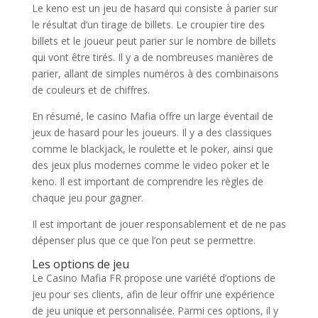
Le keno est un jeu de hasard qui consiste à parier sur
le résultat d’un tirage de billets. Le croupier tire des
billets et le joueur peut parier sur le nombre de billets
qui vont être tirés. Il y a de nombreuses manières de
parier, allant de simples numéros à des combinaisons
de couleurs et de chiffres.
En résumé, le casino Mafia offre un large éventail de
jeux de hasard pour les joueurs. Il y a des classiques
comme le blackjack, le roulette et le poker, ainsi que
des jeux plus modernes comme le video poker et le
keno. Il est important de comprendre les règles de
chaque jeu pour gagner.
Il est important de jouer responsablement et de ne pas
dépenser plus que ce que l’on peut se permettre.
Les options de jeu
Le Casino Mafia FR propose une variété d’options de
jeu pour ses clients, afin de leur offrir une expérience
de jeu unique et personnalisée. Parmi ces options, il y