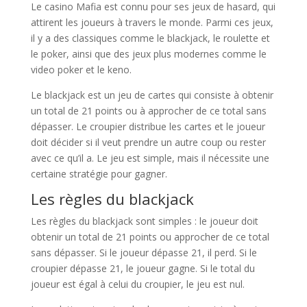
Le casino Mafia est connu pour ses jeux de hasard, qui
attirent les joueurs à travers le monde. Parmi ces jeux,
il y a des classiques comme le blackjack, le roulette et
le poker, ainsi que des jeux plus modernes comme le
video poker et le keno.
Le blackjack est un jeu de cartes qui consiste à obtenir
un total de 21 points ou à approcher de ce total sans
dépasser. Le croupier distribue les cartes et le joueur
doit décider si il veut prendre un autre coup ou rester
avec ce qu’il a. Le jeu est simple, mais il nécessite une
certaine stratégie pour gagner.
Les règles du blackjack
Les règles du blackjack sont simples : le joueur doit
obtenir un total de 21 points ou approcher de ce total
sans dépasser. Si le joueur dépasse 21, il perd. Si le
croupier dépasse 21, le joueur gagne. Si le total du
joueur est égal à celui du croupier, le jeu est nul.