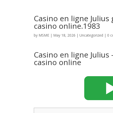
Casino en ligne Julius
casino online.1983
by
MSME
|
May 18, 2026
|
Uncategorized
|
0 
Casino en ligne Julius
casino online
▶