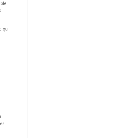
able
s
e qui
a
rés