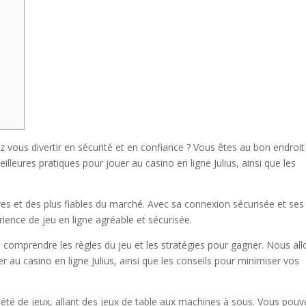
vous divertir en sécurité et en confiance ? Vous êtes au bon endroit 
lleures pratiques pour jouer au casino en ligne Julius, ainsi que les
aires et des plus fiables du marché. Avec sa connexion sécurisée et ses
ience de jeu en ligne agréable et sécurisée.
 comprendre les règles du jeu et les stratégies pour gagner. Nous all
r au casino en ligne Julius, ainsi que les conseils pour minimiser vos
iété de jeux, allant des jeux de table aux machines à sous. Vous pouv