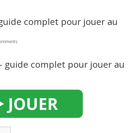
 guide complet pour jouer au
comments
 – guide complet pour jouer au
️ JOUER