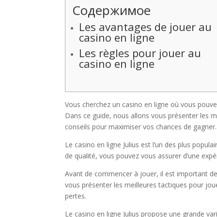
Содержимое
Les avantages de jouer au
casino en ligne
Les règles pour jouer au
casino en ligne
Vous cherchez un casino en ligne où vous pouvez 
Dans ce guide, nous allons vous présenter les mei
conseils pour maximiser vos chances de gagner.
Le casino en ligne Julius est l’un des plus popul
de qualité, vous pouvez vous assurer d’une expér
Avant de commencer à jouer, il est important de
vous présenter les meilleures tactiques pour joue
pertes.
Le casino en ligne Julius propose une grande var