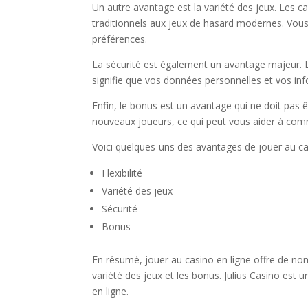
Un autre avantage est la variété des jeux. Les ca
traditionnels aux jeux de hasard modernes. Vous
préférences.
La sécurité est également un avantage majeur. L
signifie que vos données personnelles et vos i
Enfin, le bonus est un avantage qui ne doit pas ê
nouveaux joueurs, ce qui peut vous aider à com
Voici quelques-uns des avantages de jouer au cas
Flexibilité
Variété des jeux
Sécurité
Bonus
En résumé, jouer au casino en ligne offre de nomb
variété des jeux et les bonus. Julius Casino est u
en ligne.