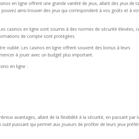
sinos en ligne offrent une grande variété de jeux, allant des jeux de t
 pouvez ainsi trouver des jeux qui correspondent à vos goûts et à vo
es casinos en ligne sont soumis à des normes de sécurité élevées, c
nformations de compte sont protégées.
tre oublié. Les casinos en ligne offrent souvent des bonus à leurs
mencer à jouer avec un budget plus important.
ino en ligne :
reux avantages, allant de la flexibilité à la sécurité, en passant par l
n outil puissant qui permet aux joueurs de profiter de leurs jeux préfé