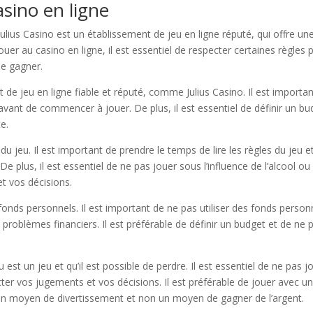
asino en ligne
lius Casino est un établissement de jeu en ligne réputé, qui offre un
er au casino en ligne, il est essentiel de respecter certaines règles 
de gagner.
 de jeu en ligne fiable et réputé, comme Julius Casino. Il est importa
u avant de commencer à jouer. De plus, il est essentiel de définir un b
e.
 jeu. Il est important de prendre le temps de lire les règles du jeu e
 plus, il est essentiel de ne pas jouer sous l’influence de l’alcool ou
et vos décisions.
fonds personnels. Il est important de ne pas utiliser des fonds person
 problèmes financiers. Il est préférable de définir un budget et de ne 
u est un jeu et qu’il est possible de perdre. Il est essentiel de ne pas j
cter vos jugements et vos décisions. Il est préférable de jouer avec u
st un moyen de divertissement et non un moyen de gagner de l’argent.