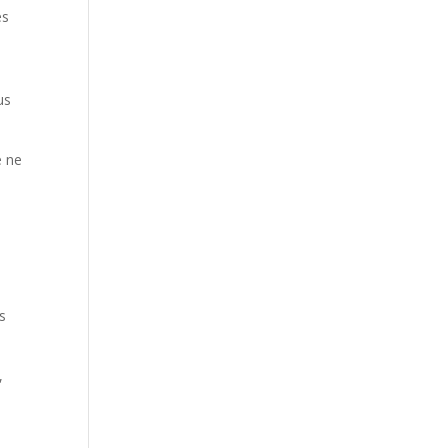
es
us
e ne
is
,