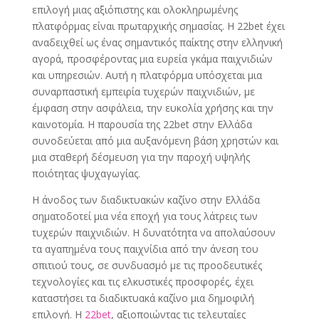
επιλογή μιας αξιόπιστης και ολοκληρωμένης
πλατφόρμας είναι πρωταρχικής σημασίας. Η 22bet έχει
αναδειχθεί ως ένας σημαντικός παίκτης στην ελληνική
αγορά, προσφέροντας μια ευρεία γκάμα παιχνιδιών
και υπηρεσιών. Αυτή η πλατφόρμα υπόσχεται μια
συναρπαστική εμπειρία τυχερών παιχνιδιών, με
έμφαση στην ασφάλεια, την ευκολία χρήσης και την
καινοτομία. Η παρουσία της 22bet στην Ελλάδα
συνοδεύεται από μια αυξανόμενη βάση χρηστών και
μια σταθερή δέσμευση για την παροχή υψηλής
ποιότητας ψυχαγωγίας.
Η άνοδος των διαδικτυακών καζίνο στην Ελλάδα
σηματοδοτεί μια νέα εποχή για τους λάτρεις των
τυχερών παιχνιδιών. Η δυνατότητα να απολαύσουν
τα αγαπημένα τους παιχνίδια από την άνεση του
σπιτιού τους, σε συνδυασμό με τις προοδευτικές
τεχνολογίες και τις ελκυστικές προσφορές, έχει
καταστήσει τα διαδικτυακά καζίνο μια δημοφιλή
επιλογή. Η
22bet
, αξιοποιώντας τις τελευταίες