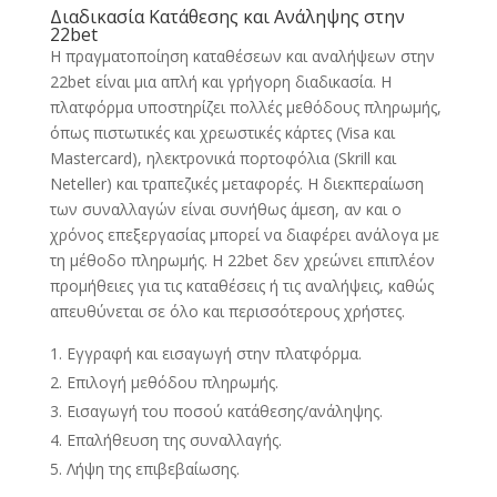
Διαδικασία Κατάθεσης και Ανάληψης στην
22bet
Η πραγματοποίηση καταθέσεων και αναλήψεων στην
22bet είναι μια απλή και γρήγορη διαδικασία. Η
πλατφόρμα υποστηρίζει πολλές μεθόδους πληρωμής,
όπως πιστωτικές και χρεωστικές κάρτες (Visa και
Mastercard), ηλεκτρονικά πορτοφόλια (Skrill και
Neteller) και τραπεζικές μεταφορές. Η διεκπεραίωση
των συναλλαγών είναι συνήθως άμεση, αν και ο
χρόνος επεξεργασίας μπορεί να διαφέρει ανάλογα με
τη μέθοδο πληρωμής. Η 22bet δεν χρεώνει επιπλέον
προμήθειες για τις καταθέσεις ή τις αναλήψεις, καθώς
απευθύνεται σε όλο και περισσότερους χρήστες.
Εγγραφή και εισαγωγή στην πλατφόρμα.
Επιλογή μεθόδου πληρωμής.
Εισαγωγή του ποσού κατάθεσης/ανάληψης.
Επαλήθευση της συναλλαγής.
Λήψη της επιβεβαίωσης.