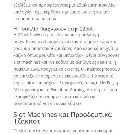
εξελίξεις και προσφέροντας μια αδιάλειπτη ποικιλία
επιλογών, έχει κερδίσει την εμπιστοσύνη και την
εκτίμηση των παικτών.
Η Ποικιλία Παιχνιδιών στην 22bet
Η 22bet διαθέτει μια εντυπωσιακή συλλογή
παιχνιδιών, σχεδιασμένη να ικανοποιήσει ακόμα και
τους πιο απαιτητικούς παίκτες. Από κλασικά παιχνίδια
καζίνο όπως ρουλέτα και μπλάκτζακ, μέχρι σύγχρονες
slot machines και live καζίνο με αληθινούς dealers, η
ποικιλία είναι πραγματικά εκτενής. Οι παίκτες μπορούν
να επιλέξουν ανάμεσα σε εκατοντάδες τίτλους από
κορυφαίους παρόχους λογισμικού, όπως η NetEnt, η
Microgaming και η Evolution Gaming. Αυτή η ποικιλία
εξασφαλίζει ότι υπάρχει πάντα κάτι νέο και
συναρπαστικό για να ανακαλύψετε.
Slot Machines και Προοδευτικά
Τζακπότ
Οι slot machines αποτελούν αναπόσπαστο κομμάτι