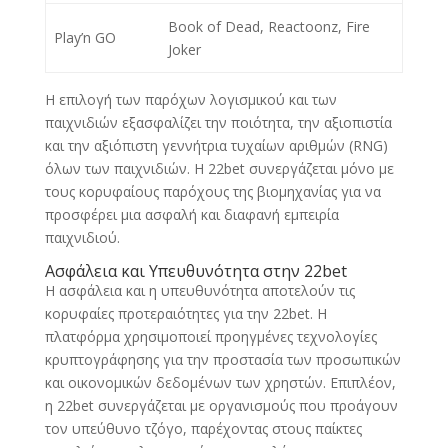
Book of Dead, Reactoonz, Fire
Play’n GO
Joker
Η επιλογή των παρόχων λογισμικού και των
παιχνιδιών εξασφαλίζει την ποιότητα, την αξιοπιστία
και την αξιόπιστη γεννήτρια τυχαίων αριθμών (RNG)
όλων των παιχνιδιών. Η 22bet συνεργάζεται μόνο με
τους κορυφαίους παρόχους της βιομηχανίας για να
προσφέρει μια ασφαλή και διαφανή εμπειρία
παιχνιδιού.
Ασφάλεια και Υπευθυνότητα στην 22bet
Η ασφάλεια και η υπευθυνότητα αποτελούν τις
κορυφαίες προτεραιότητες για την 22bet. Η
πλατφόρμα χρησιμοποιεί προηγμένες τεχνολογίες
κρυπτογράφησης για την προστασία των προσωπικών
και οικονομικών δεδομένων των χρηστών. Επιπλέον,
η 22bet συνεργάζεται με οργανισμούς που προάγουν
τον υπεύθυνο τζόγο, παρέχοντας στους παίκτες