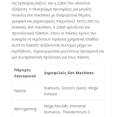
της εμπειρίας καζίνο, και η 22bet δεν αποτελεί
εξαίρεση. Η πλατφόρμα προσφέρει μια μεγάλη
ποικιλία slot machines με διαφορετικά θέματα,
γραφικά και μηχανισμούς παιχνιδιού. Εκτός από τις
κλασικές slot machines, η 22bet φιλοξενεί και
προοδευτικά τζακπότ, όπου οι παίκτες έχουν την
ευκαιρία να κερδίσουν τεράστια χρηματικά έπαθλα.
Αυτά τα τζακπότ αυξάνονται συνεχώς μέχρι να
κερδηθούν, δημιουργώντας μια έντονη προσμονή και
μια συναρπαστική πρόκληση για τους παίκτες.
Πάροχος
Δημοφιλείς Slot Machines
Λογισμικού
Starburst, Gonzo’s Quest, Mega
NetEnt
Fortune
Mega Moolah, Immortal
Microgaming
Romance, Thunderstruck II