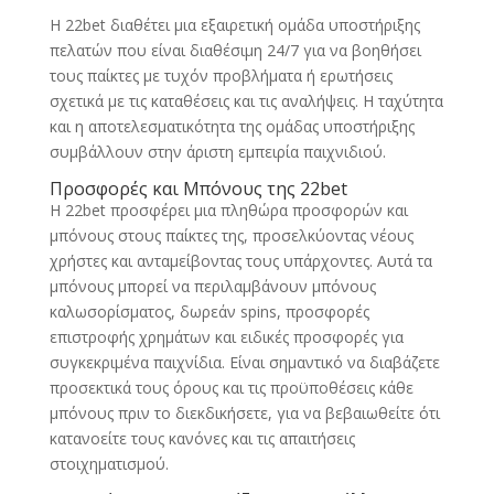
Η 22bet διαθέτει μια εξαιρετική ομάδα υποστήριξης
πελατών που είναι διαθέσιμη 24/7 για να βοηθήσει
τους παίκτες με τυχόν προβλήματα ή ερωτήσεις
σχετικά με τις καταθέσεις και τις αναλήψεις. Η ταχύτητα
και η αποτελεσματικότητα της ομάδας υποστήριξης
συμβάλλουν στην άριστη εμπειρία παιχνιδιού.
Προσφορές και Μπόνους της 22bet
Η 22bet προσφέρει μια πληθώρα προσφορών και
μπόνους στους παίκτες της, προσελκύοντας νέους
χρήστες και ανταμείβοντας τους υπάρχοντες. Αυτά τα
μπόνους μπορεί να περιλαμβάνουν μπόνους
καλωσορίσματος, δωρεάν spins, προσφορές
επιστροφής χρημάτων και ειδικές προσφορές για
συγκεκριμένα παιχνίδια. Είναι σημαντικό να διαβάζετε
προσεκτικά τους όρους και τις προϋποθέσεις κάθε
μπόνους πριν το διεκδικήσετε, για να βεβαιωθείτε ότι
κατανοείτε τους κανόνες και τις απαιτήσεις
στοιχηματισμού.