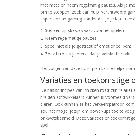
met mate en neem regelmatig pauzes. Als je merk
om te stoppen, zoek dan hulp. Verantwoord gamen
aspecten van gaming zonder dat je je laat mee
Stel een tijdsbestek vast voor het spelen.
Neem regelmatige pauzes.
Speel niet als je gestrest of emotioneel bent.
Zoek hulp als je merkt dat je verslaafd raakt.
Het volgen van deze richtlijnen kan je helpen o
Variaties en toekomstige 
De basisprincipes van ‘chicken road’ zijn relatie
breiden. Ontwikkelaars kunnen bijvoorbeeld versc
dieren. Ook kunnen ze het verkeerspatroon compl
zou het mogelijk zijn om power-ups toe te voegen
onkwetsbaarheid. Deze variaties en toekomstige 
spel.