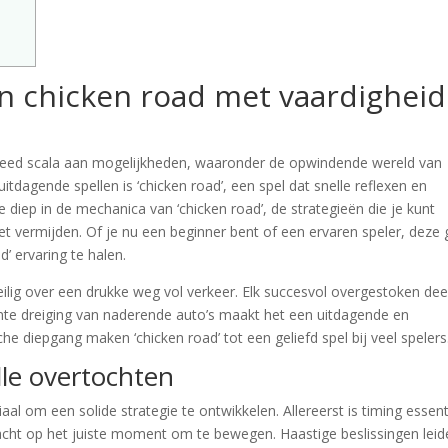
 chicken road met vaardigheid
breed scala aan mogelijkheden, waaronder de opwindende wereld van
tdagende spellen is ‘chicken road’, een spel dat snelle reflexen en
we diep in de mechanica van ‘chicken road’, de strategieën die je kunt
et vermijden. Of je nu een beginner bent of een ervaren speler, deze 
d’ ervaring te halen.
p veilig over een drukke weg vol verkeer. Elk succesvol overgestoken dee
nte dreiging van naderende auto’s maakt het een uitdagende en
e diepgang maken ‘chicken road’ tot een geliefd spel bij veel spelers
lle overtochten
ciaal om een solide strategie te ontwikkelen. Allereerst is timing essent
cht op het juiste moment om te bewegen. Haastige beslissingen leid