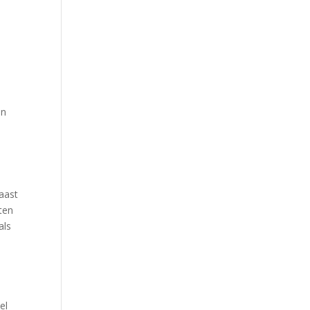
in
aast
ten
als
el