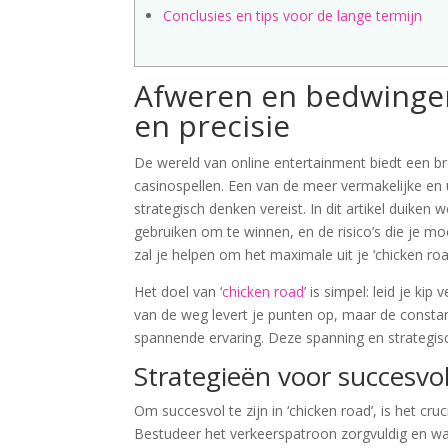
Conclusies en tips voor de lange termijn
Afweren en bedwingen
en precisie
De wereld van online entertainment biedt een 
casinospellen. Een van de meer vermakelijke en ui
strategisch denken vereist. In dit artikel duiken 
gebruiken om te winnen, en de risico’s die je mo
zal je helpen om het maximale uit je ‘chicken roa
Het doel van ‘
chicken road
’ is simpel: leid je ki
van de weg levert je punten op, maar de consta
spannende ervaring. Deze spanning en strategisch
Strategieën voor succesvo
Om succesvol te zijn in ‘chicken road’, is het cru
Bestudeer het verkeerspatroon zorgvuldig en wa