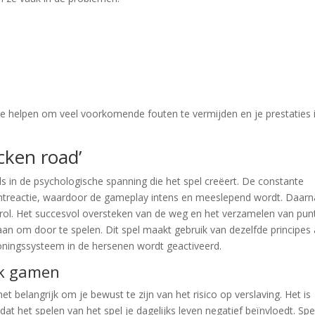
 je helpen om veel voorkomende fouten te vermijden en je prestaties 
cken road’
els in de psychologische spanning die het spel creëert. De constante
uchtreactie, waardoor de gameplay intens en meeslepend wordt. Daarn
e rol. Het succesvol oversteken van de weg en het verzamelen van pun
an om door te spelen. Dit spel maakt gebruik van dezelfde principes 
loningssysteem in de hersenen wordt geactiveerd.
jk gamen
het belangrijk om je bewust te zijn van het risico op verslaving. Het is
at het spelen van het spel je dagelijks leven negatief beïnvloedt. Spe