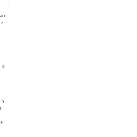
sico
ie
 is
 In
el
el