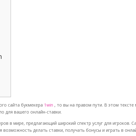
n
ого сайта букмекера
1win
, то вы на правом пути. В этом тексте
ло для вашего онлайн-ставки.
еров в мире, предлагающий широкий спектр услуг для игроков. С
я возможность делать ставки, получать бонусы и играть в онла