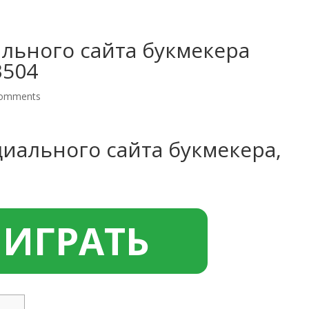
льного сайта букмекера
3504
comments
иального сайта букмекера,
️ ИГРАТЬ