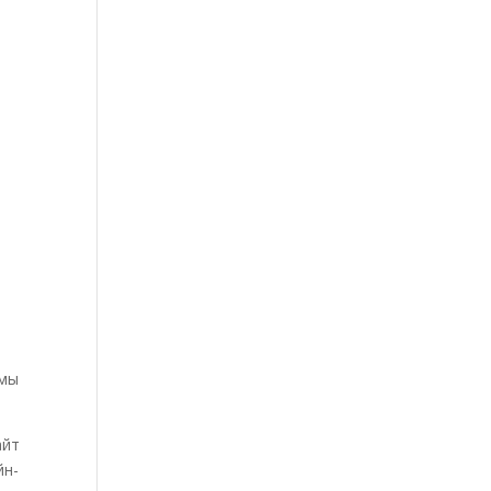
 мы
айт
йн-