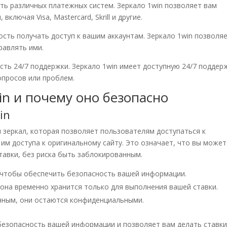
ь различных платежных систем. Зеркало 1win позволяет вам
лючая Visa, Mastercard, Skrill и другие.
ть получать доступ к вашим аккаунтам. Зеркало 1win позволя
равлять ими.
ь 24/7 поддержки. Зеркало 1win имеет доступную 24/7 поддерж
опросов или проблем.
in и почему оно безопасно
in
и зеркал, которая позволяет пользователям доступаться к
им доступа к оригинальному сайту. Это означает, что вы может
тавки, без риска быть заблокированным.
 чтобы обеспечить безопасность вашей информации.
 она временно хранится только для выполнения вашей ставки.
анным, они остаются конфиденциальными.
безопасность вашей информации и позволяет вам делать ставки