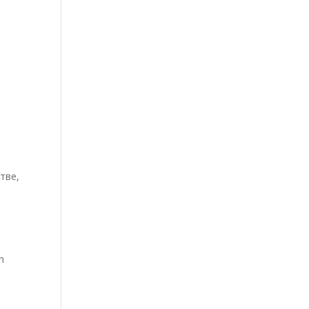
тве,
n