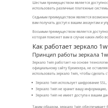
Шестым преимуществом является доступност
использовать различные платежные системы, вк
Седьмым преимуществом является возможнос
вам получать доступ к вашим аккаунтам и уп
Восьмым преимуществом является доступност
которая поможет вам в случае каких-либо в
Как работает зеркало 1w
Принцип работы зеркала 1w
Зеркало 1win работает на основе технологи
официальному сайту букмекера, не оставляя 
использовать зеркало 1win, чтобы сделать с
Зеркало 1win использует шифрование SSL,
Зеркало 1win не хранит вашу информацию,
Зеркало 1win не имеет доступа к вашим д
Таким образом, зеркало 1win обеспечивает 