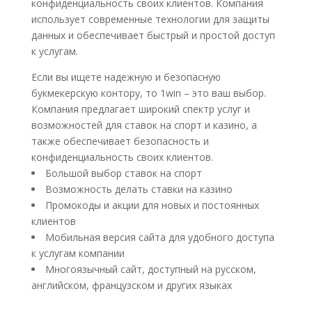
конфиденциальность своих клиентов. Компания
использует современные технологии для защиты
данных и обеспечивает быстрый и простой доступ
к услугам.
Если вы ищете надежную и безопасную
букмекерскую контору, то 1win – это ваш выбор.
Компания предлагает широкий спектр услуг и
возможностей для ставок на спорт и казино, а
также обеспечивает безопасность и
конфиденциальность своих клиентов.
Большой выбор ставок на спорт
Возможность делать ставки на казино
Промокоды и акции для новых и постоянных
клиентов
Мобильная версия сайта для удобного доступа
к услугам компании
Многоязычный сайт, доступный на русском,
английском, французском и других языках