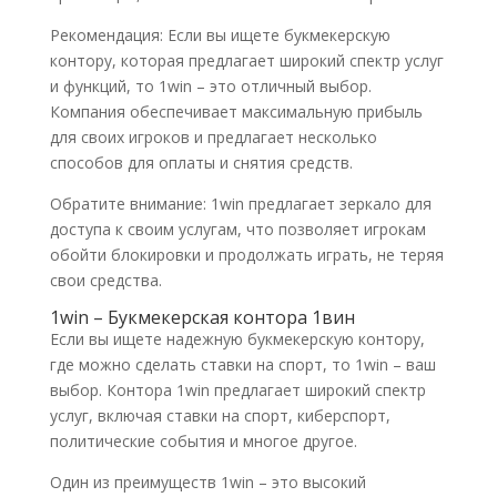
Рекомендация: Если вы ищете букмекерскую
контору, которая предлагает широкий спектр услуг
и функций, то 1win – это отличный выбор.
Компания обеспечивает максимальную прибыль
для своих игроков и предлагает несколько
способов для оплаты и снятия средств.
Обратите внимание: 1win предлагает зеркало для
доступа к своим услугам, что позволяет игрокам
обойти блокировки и продолжать играть, не теряя
свои средства.
1win – Букмекерская контора 1вин
Если вы ищете надежную букмекерскую контору,
где можно сделать ставки на спорт, то 1win – ваш
выбор. Контора 1win предлагает широкий спектр
услуг, включая ставки на спорт, киберспорт,
политические события и многое другое.
Один из преимуществ 1win – это высокий