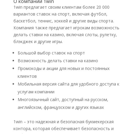
О компании 1win
1win предлагает своим клиентам более 20 000
вариантов ставок на спорт, включая футбол,
баскетбол, теннис, хоккей и другие виды спорта.
Компания также предлагает игрокам возможность
делать ставки на казино, включая слоты, рулетку,
блэкджек и другие игры.
Большой выбор ставок на спорт
Возможность делать ставки на казино
Промокоды и акции для новых и постоянных
клиентов
Мобильная версия сайта для удобного доступа к
услугам компании
Многоязычный сайт, доступный на русском,
английском, французском и других языках
1win – это надежная и безопасная букмекерская
контора, которая обеспечивает безопасность и