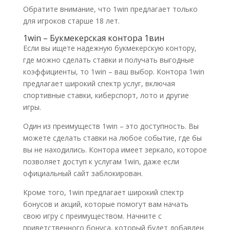
Обратите внимание, что 1win предлагает только
для игроков старше 18 лет.
1win – Букмекерская контора 1вин
Если вы ищете надежную букмекерскую контору,
где можно сделать ставки и получать выгодные
коэффициенты, то 1win – ваш выбор. Контора 1win
предлагает широкий спектр услуг, включая
спортивные ставки, киберспорт, лото и другие
игры.
Один из преимуществ 1win – это доступность. Вы
можете сделать ставки на любое событие, где бы
вы не находились. Контора имеет зеркало, которое
позволяет доступ к услугам 1win, даже если
официальный сайт заблокирован.
Кроме того, 1win предлагает широкий спектр
бонусов и акций, которые помогут вам начать
свою игру с преимуществом. Начните с
приветственного бонуса, который будет добавлен