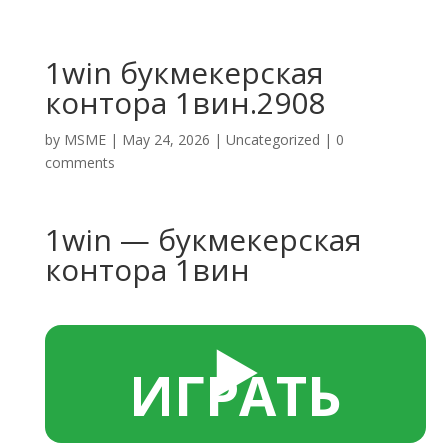
1win букмекерская
контора 1вин.2908
by
MSME
|
May 24, 2026
|
Uncategorized
|
0
comments
1win — букмекерская
контора 1вин
▶️
ИГРАТЬ