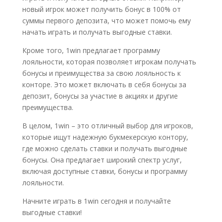
новый игрок может получить бонус в 100% от
суммы первого депозита, что может помочь ему
начать играть и получать выгодные ставки.
Кроме того, 1win предлагает программу
лояльности, которая позволяет игрокам получать
бонусы и преимущества за свою лояльность к
конторе. Это может включать в себя бонусы за
депозит, бонусы за участие в акциях и другие
преимущества.
В целом, 1win – это отличный выбор для игроков,
которые ищут надежную букмекерскую контору,
где можно сделать ставки и получать выгодные
бонусы. Она предлагает широкий спектр услуг,
включая доступные ставки, бонусы и программу
лояльности.
Начните играть в 1win сегодня и получайте
выгодные ставки!