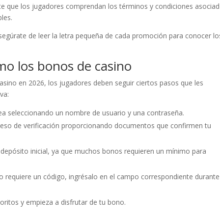
nte que los jugadores comprendan los términos y condiciones asocia
les.
 asegúrate de leer la letra pequeña de cada promoción para conocer lo
o los bonos de casino
asino en 2026, los jugadores deben seguir ciertos pasos que les
va:
nea seleccionando un nombre de usuario y una contraseña.
eso de verificación proporcionando documentos que confirmen tu
depósito inicial, ya que muchos bonos requieren un mínimo para
o requiere un código, ingrésalo en el campo correspondiente durante
oritos y empieza a disfrutar de tu bono.