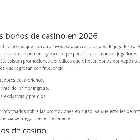
os bonos de casino en 2026
dad de bonos que son atractivos para diferentes tipos de jugadores. P
endiendo del primer ingreso, lo que permite a los nuevos jugadores
más, existen promociones periódicas que ofrecen bonos por depósito
ales que regresan con frecuencia.
ugadores ecuatorianos.
onto del primer ingreso.
 exclusivas y premios.
 informados sobre las promociones en curso, ya que esto les permit
periencia de juego más emocionante.
nos de casino