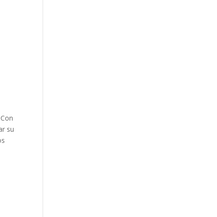
. Con
ar su
os