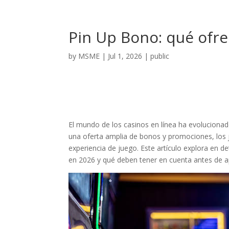
Pin Up Bono: qué ofr
by
MSME
|
Jul 1, 2026
|
public
El mundo de los casinos en línea ha evoluciona
una oferta amplia de bonos y promociones, los
experiencia de juego. Este artículo explora en d
en 2026 y qué deben tener en cuenta antes de a