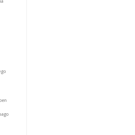
ia
s
uego
eben
 pago