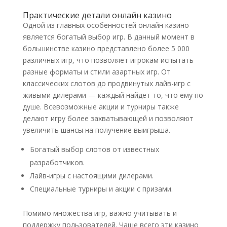
Практические детали онлайн казино
Одной из главных особенностей онлайн казино
является богатый выбор игр. В данный момент в
большинстве казино представлено более 5 000
различных игр, что позволяет игрокам испытать
разные форматы и стили азартных игр. От
классических слотов до продвинутых лайв-игр с
живыми дилерами — каждый найдет то, что ему по
душе. Всевозможные акции и турниры также
делают игру более захватывающей и позволяют
увеличить шансы на получение выигрыша.
Богатый выбор слотов от известных
разработчиков.
Лайв-игры с настоящими дилерами.
Специальные турниры и акции с призами.
Помимо множества игр, важно учитывать и
поддержку пользователей. Чаще всего эти казино