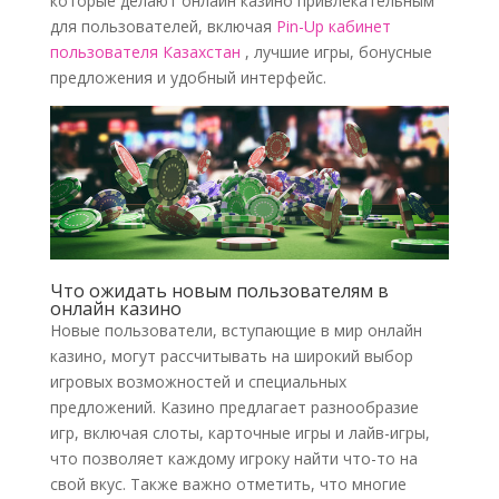
которые делают онлайн казино привлекательным
для пользователей, включая
Pin-Up кабинет
пользователя Казахстан
, лучшие игры, бонусные
предложения и удобный интерфейс.
Что ожидать новым пользователям в
онлайн казино
Новые пользователи, вступающие в мир онлайн
казино, могут рассчитывать на широкий выбор
игровых возможностей и специальных
предложений. Казино предлагает разнообразие
игр, включая слоты, карточные игры и лайв-игры,
что позволяет каждому игроку найти что-то на
свой вкус. Также важно отметить, что многие