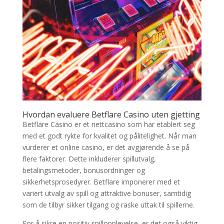
Hvordan evaluere Betflare Casino uten gjetting
Betflare Casino er et nettcasino som har etablert seg
med et godt rykte for kvalitet og pålitelighet. Når man
vurderer et online casino, er det avgjørende å se på
flere faktorer. Dette inkluderer spillutvalg,
betalingsmetoder, bonusordninger og
sikkerhetsprosedyrer. Betflare imponerer med et
variert utvalg av spill og attraktive bonuser, samtidig
som de tilbyr sikker tilgang og raske uttak til spillerne.
For å sikre en positiv spillopplevelse, er det også viktig