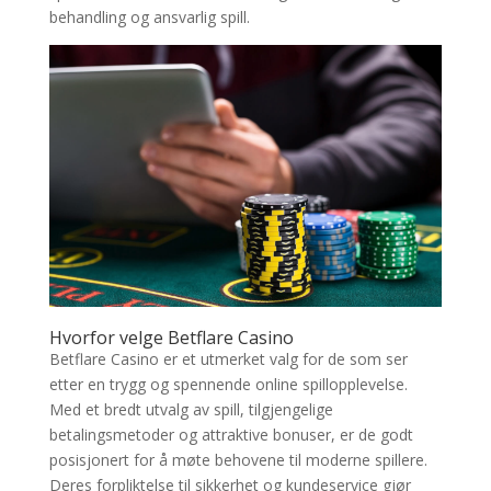
behandling og ansvarlig spill.
Hvorfor velge Betflare Casino
Betflare Casino er et utmerket valg for de som ser
etter en trygg og spennende online spillopplevelse.
Med et bredt utvalg av spill, tilgjengelige
betalingsmetoder og attraktive bonuser, er de godt
posisjonert for å møte behovene til moderne spillere.
Deres forpliktelse til sikkerhet og kundeservice gjør