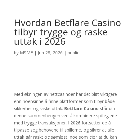
Hvordan Betflare Casino
tilbyr trygge og raske
uttak i 2026
by
MSME
|
Jun 28, 2026
|
public
Med økningen av nettcasinoer har det blitt viktigere
enn noensinne å finne plattformer som tilbyr både
sikkerhet og raske uttak.
Betflare Casino
står ut i
denne sammenhengen ved å kombinere spilleglede
med trygge transaksjoner. I 2026 fortsetter de å
tilpasse seg behovene til spillerne, og sikrer at alle
uttak går raskt og sømløst, noe som gjør at du kan