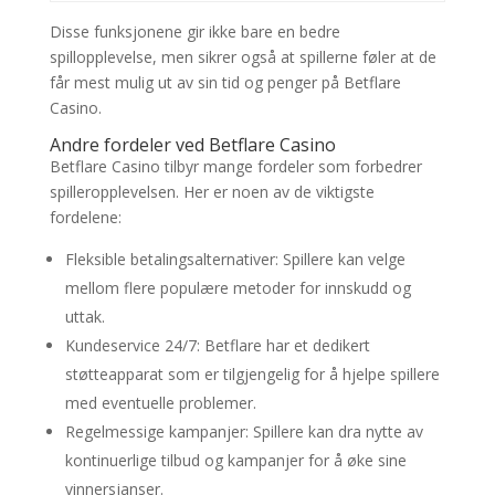
Disse funksjonene gir ikke bare en bedre
spillopplevelse, men sikrer også at spillerne føler at de
får mest mulig ut av sin tid og penger på Betflare
Casino.
Andre fordeler ved Betflare Casino
Betflare Casino tilbyr mange fordeler som forbedrer
spilleropplevelsen. Her er noen av de viktigste
fordelene:
Fleksible betalingsalternativer: Spillere kan velge
mellom flere populære metoder for innskudd og
uttak.
Kundeservice 24/7: Betflare har et dedikert
støtteapparat som er tilgjengelig for å hjelpe spillere
med eventuelle problemer.
Regelmessige kampanjer: Spillere kan dra nytte av
kontinuerlige tilbud og kampanjer for å øke sine
vinnersjanser.