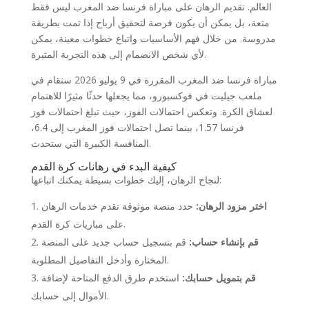
العالم. تقديم الرهان على مباراة فرنسا ضد المغرب ليس فقط
متعة، بل يمكن أن يكون فرصة لتحقيق أرباح إذا تمت بطريقة
مدروسة. من خلال فهم الأساسيات واتباع خطوات معينة، يمكن
لأي شخص الانضمام إلى هذه التجربة المثيرة.
مباراة فرنسا ضد المغرب المقررة في 9 يوليو 2026 ستقام في
ملعب جيليت في فوكسبورو، مما يجعلها حدثًا مثيرًا للاهتمام
لعشاق الكرة. وتعكس احتمالات الفوز، حيث تبلغ احتمالات فوز
فرنسا 1.57، بينما تصل احتمالات فوز المغرب إلى 6.4،
المنافسة الكبيرة التي ستحدث.
كيفية البدء في رهانات كرة القدم
لنجاح الرهان، إليك خطوات بسيطة يمكنك اتباعها:
اختر مزود الرهان:
حدد منصة موثوقة تقدم خدمات الرهان
على مباريات كرة القدم.
قم بإنشاء حساب:
قم بتسجيل حساب جديد على المنصة
المختارة وأدخل التفاصيل المطلوبة.
قم بتمويل حسابك:
استخدم طرق الدفع المتاحة لإضافة
الأموال إلى حسابك.