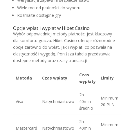
Weryfikacja zapewnia bezpieczeństwo
Wiele metod płatności do wyboru
Rozmaite dostępne gry
Opcje wpłat i wypłat w Hibet Casino
Wybór odpowiedniej metody płatności jest kluczowy
dla komfortu gracza. Hibet Casino oferuje różnorodne
opcje zarówno do wpłat, jak i wypłat, co pozwala na
elastyczność i wygodę. Poniższa tabela przedstawia
dostępne metody oraz czasy transakcji.
Czas
Metoda
Czas wpłaty
Limity
wypłaty
2h
Minimum
Visa
Natychmiastowo
40min
20 PLN
średnio
2h
Minimum
Mastercard
Natychmiastowo
40min