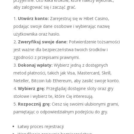
przyjemne. Oto kilka kroków, które należy wykonać,
aby zalogować się i zacząć grać.
Utwórz konto:
Zarejestruj się w Hibet Casino,
podając swoje dane osobowe i wybierając nazwę
użytkownika oraz hasło.
Zweryfikuj swoje dane:
Potwierdzenie tożsamości
jest ważne dla bezpieczeństwa twoich środków i
zgodności z przepisami prawnymi.
Dokonaj wpłaty:
Wybierz jedną z dostępnych
metod płatności, takich jak Visa, Mastercard, Skrill,
Neteller, Bitcoin lub Ethereum, aby zasilić swoje konto.
Wybierz grę:
Przeglądaj dostępne sloty oraz gry
stołowe i wybierz te, które Cię interesują.
Rozpocznij grę:
Ciesz się swoimi ulubionymi grami,
pamiętając o odpowiedzialnym podejściu do gry.
Łatwy proces rejestracji