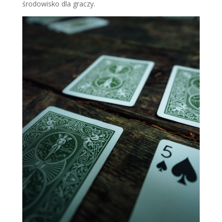
środowisko dla graczy.