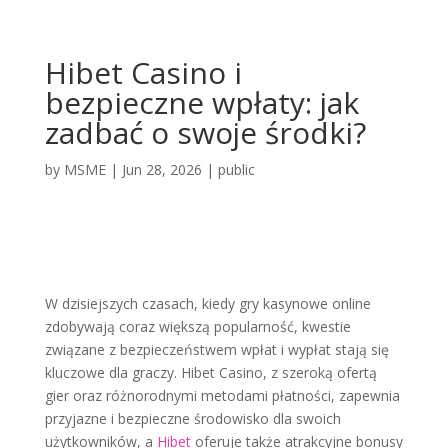
Hibet Casino i
bezpieczne wpłaty: jak
zadbać o swoje środki?
by
MSME
|
Jun 28, 2026
|
public
W dzisiejszych czasach, kiedy gry kasynowe online
zdobywają coraz większą popularność, kwestie
związane z bezpieczeństwem wpłat i wypłat stają się
kluczowe dla graczy. Hibet Casino, z szeroką ofertą
gier oraz różnorodnymi metodami płatności, zapewnia
przyjazne i bezpieczne środowisko dla swoich
użytkowników, a
Hibet
oferuje także atrakcyjne bonusy