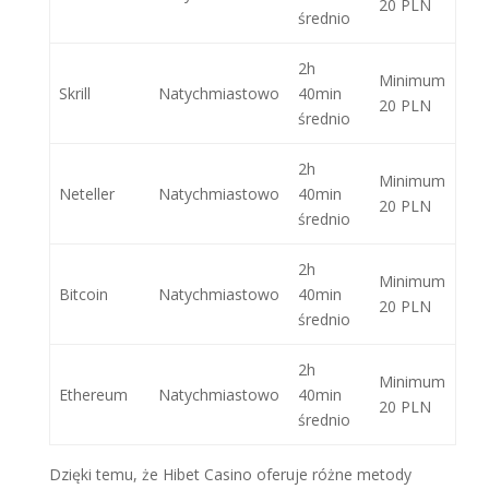
20 PLN
średnio
2h
Minimum
Skrill
Natychmiastowo
40min
20 PLN
średnio
2h
Minimum
Neteller
Natychmiastowo
40min
20 PLN
średnio
2h
Minimum
Bitcoin
Natychmiastowo
40min
20 PLN
średnio
2h
Minimum
Ethereum
Natychmiastowo
40min
20 PLN
średnio
Dzięki temu, że Hibet Casino oferuje różne metody