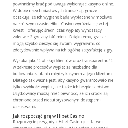
powinniśmy brać pod uwagę wybierając kasyno online.
W dobie natychmiastowych transakcji, gracze
oczekują, że ich wygrane będą wypłacane w możliwie
najkrótszym czasie. Hibet Casino wyróżnia się w tej
kwestii, oferując średni czas wypłaty wynoszący
zaledwie 2 godziny i 40 minut. Dzięki temu, gracze
mogą szybko cieszyć się swoimi wygranymi, co
zdecydowanie wpływa na ich ogólną satysfakcję z gry.
Wysoka jakość obsługi klientów oraz transparentność
w zakresie procesów wypłat są niezbędne dla
budowania zaufania między kasynem a jego klientami.
Dlatego tak ważne jest, aby kasyno gwarantowało nie
tylko szybkość wypłat, ale także ich bezpieczeństwo.
Użytkownicy muszą mieć pewność, że ich środki są
chronione przed nieautoryzowanym dostępem i
oszustwami.
Jak rozpocząć grę w Hibet Casino
Rozpoczęcie przygody z Hibet Casino jest łatwe i