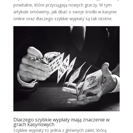
powitalne, które przyciągają nowych graczy. W tym
artykule omówimy, jak dbać o swoje środki w kasynie
online oraz dlaczego szybkie wypłaty są tak istotne.
Dlaczego szybkie wypłaty mają znaczenie w
grach kasynowych
Szybkie wypłaty to jedna z głównych zalet, którą