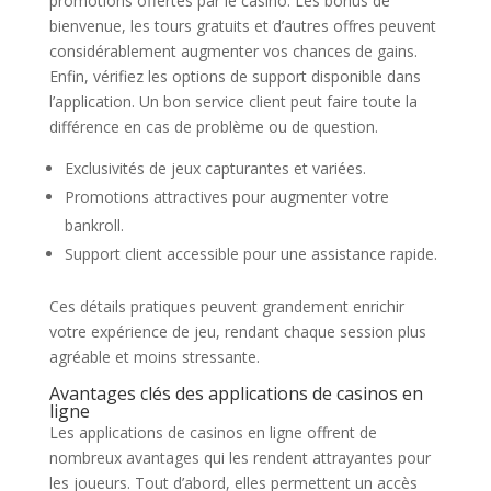
promotions offertes par le casino. Les bonus de
bienvenue, les tours gratuits et d’autres offres peuvent
considérablement augmenter vos chances de gains.
Enfin, vérifiez les options de support disponible dans
l’application. Un bon service client peut faire toute la
différence en cas de problème ou de question.
Exclusivités de jeux capturantes et variées.
Promotions attractives pour augmenter votre
bankroll.
Support client accessible pour une assistance rapide.
Ces détails pratiques peuvent grandement enrichir
votre expérience de jeu, rendant chaque session plus
agréable et moins stressante.
Avantages clés des applications de casinos en
ligne
Les applications de casinos en ligne offrent de
nombreux avantages qui les rendent attrayantes pour
les joueurs. Tout d’abord, elles permettent un accès