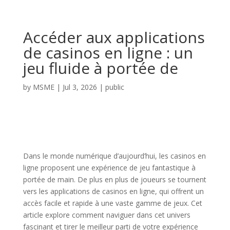
Accéder aux applications
de casinos en ligne : un
jeu fluide à portée de
by
MSME
|
Jul 3, 2026
|
public
Dans le monde numérique d’aujourd’hui, les casinos en
ligne proposent une expérience de jeu fantastique à
portée de main. De plus en plus de joueurs se tournent
vers les applications de casinos en ligne, qui offrent un
accès facile et rapide à une vaste gamme de jeux. Cet
article explore comment naviguer dans cet univers
fascinant et tirer le meilleur parti de votre expérience